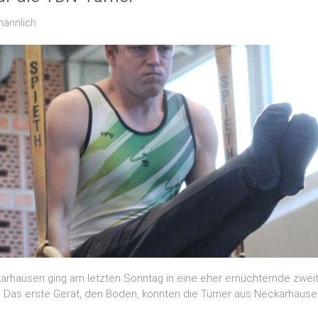
männlich
karhausen ging am letzten Sonntag in eine eher ernüchternde zwei
Das erste Gerät, den Boden, konnten die Turner aus Neckarhausen 