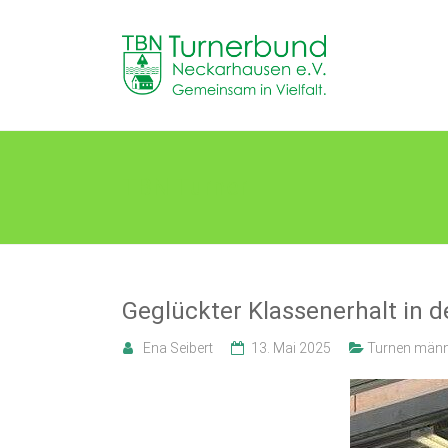
Skip
to
TB
content
Neckarhausen
e.V.
1898
TBN Turner
Gemeinsam
in
Vielfalt.
Geglückter Klassenerhalt in d
Ena Seibert
13. Mai 2025
Turnen männ