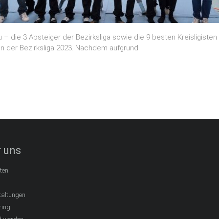
ie 3 Absteiger der Bezirksliga sowie die 9 besten Kreisligisten (
in der Bezirksliga 2023. Nachdem aufgrund
 uns
ten
taltungen
ring