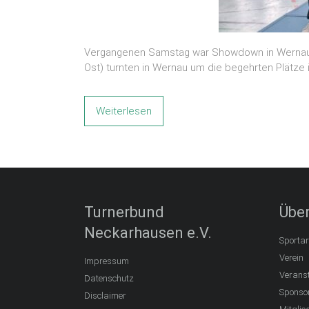
Vergangenen Samstag war Showdown in Wernau – d
Ost) turnten in Wernau um die begehrten Plätze 
Weiterlesen
Turnerbund
Über
Neckarhausen e.V.
Sportar
Verein
Impressum
Verans
Datenschutz
Sponso
Disclaimer