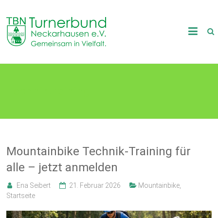
Skip
to
TB
content
Neckarhausen
e.V.
Techniktraining
1898
Gemeinsam
in
Vielfalt.
Mountainbike Technik-Training für
alle – jetzt anmelden
Ena Seibert
21. Februar 2026
Mountainbike
,
Startseite