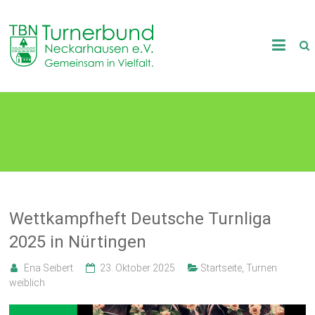
Skip
to
TB
content
Neckarhausen
e.V.
Turnen der Spitzenklasse
1898
Gemeinsam
in
Vielfalt.
Wettkampfheft Deutsche Turnliga
2025 in Nürtingen
Ena Seibert
23. Oktober 2025
Startseite
,
Turnen
weiblich