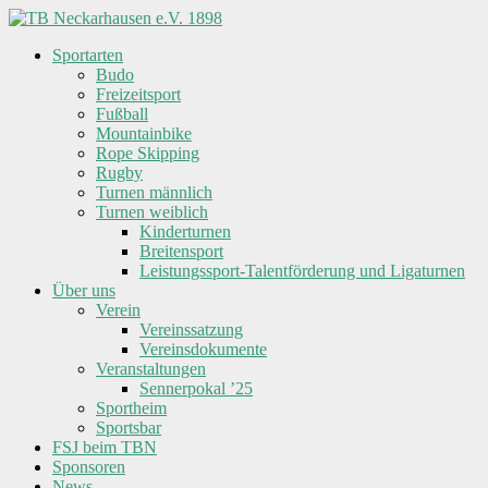
Skip
to
Sportarten
content
TB
Budo
Neckarhausen
Freizeitsport
e.V.
Fußball
1898
Mountainbike
Rope Skipping
Rugby
Gemeinsam
Turnen männlich
in
Turnen weiblich
Vielfalt.
Kinderturnen
Breitensport
Leistungssport-Talentförderung und Ligaturnen
Über uns
Verein
Vereinssatzung
Vereinsdokumente
Veranstaltungen
Sennerpokal ’25
Sportheim
Sportsbar
FSJ beim TBN
Sponsoren
News