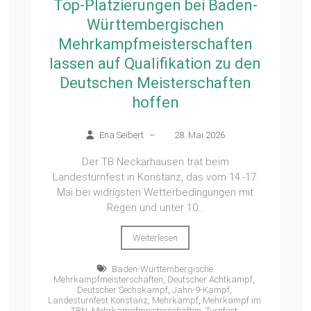
Top-Platzierungen bei Baden-
Württembergischen
Mehrkampfmeisterschaften
lassen auf Qualifikation zu den
Deutschen Meisterschaften
hoffen
Ena Seibert
–
28. Mai 2026
Der TB Neckarhausen trat beim
Landesturnfest in Konstanz, das vom 14.-17.
Mai bei widrigsten Wetterbedingungen mit
Regen und unter 10...
Weiterlesen
Baden-Württembergische
Mehrkampfmeisterschaften
,
Deutscher Achtkampf
,
Deutscher Sechskampf
,
Jahn-9-Kampf
,
Landesturnfest Konstanz
,
Mehrkampf
,
Mehrkampf im
TBN
,
Mehrkampfmeisterschaften
,
Turnfest