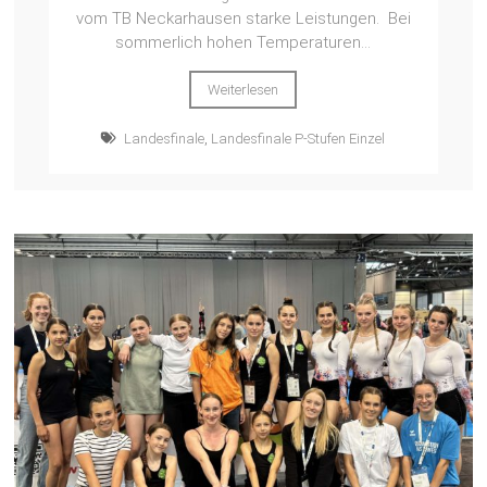
vom TB Neckarhausen starke Leistungen. Bei
sommerlich hohen Temperaturen...
Weiterlesen
Landesfinale
,
Landesfinale P-Stufen Einzel