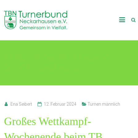
Skip
to
TB
content
Neckarhausen
e.V.
Großes Wettkampf-Wochenende
1898
beim TB Neckarhausen
Gemeinsam
in
Vielfalt.
Ena Seibert
12. Februar 2024
Turnen männlich
Großes Wettkampf-
Wochenende beim TB