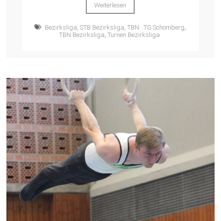
Weiterlesen
Bezirksliga
,
STB Bezirksliga
,
TBN : TG Schömberg
,
TBN Bezirksliga
,
Turnen Bezirksliga