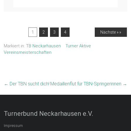
1
2
3
4
Nächste » »
Markiert in:
TB Neckarhausen
Turner Aktive
Vereinsmeisterschaften
←
Der TBN sucht dich!
Medaillenflut für TBN-Springerinnen
→
Turnerbund Neckarhausen e.V.
Impressum