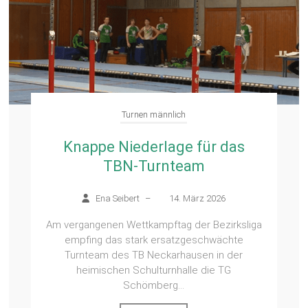
Turnen männlich
Knappe Niederlage für das
TBN-Turnteam
Ena Seibert
–
14. März 2026
Am vergangenen Wettkampftag der Bezirksliga
empfing das stark ersatzgeschwächte
Turnteam des TB Neckarhausen in der
heimischen Schulturnhalle die TG
Schömberg...