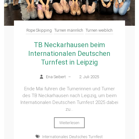
Rope Skipping
Turnen männlich
Turnen weiblich
TB Neckarhausen beim
Internationalen Deutschen
Turnfest in Leipzig
Ena Seibert
–
2. Juli 2025
Ende Mai fuhren die Turnerinnen und Turner
des TB Neckarhausen nach Leipzig, um beim
Internationalen Deutschen Turnfest 2025 dabei
zu...
Weiterlesen
Internationales Deutsches Turnfest