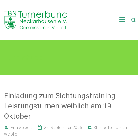
Skip
to
TB
content
Neckarhausen
e.V.
Turnmäuse
1898
Gemeinsam
in
Vielfalt.
Einladung zum Sichtungstraining
Leistungsturnen weiblich am 19.
Oktober
Ena Seibert
25. September 2025
Startseite
,
Turnen
weiblich