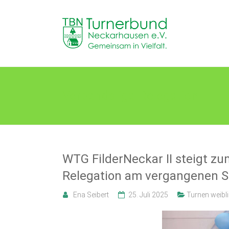
Skip
to
TB
content
Neckarhausen
e.V.
1898
Verbandsliga-Relegation
Gemeinsam
in
Vielfalt.
WTG FilderNeckar II steigt zu
Relegation am vergangenen 
Ena Seibert
25. Juli 2025
Turnen weibl