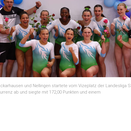
ckarhausen und Nellingen startete vom Vizeplatz der Landesliga Sü
rrenz ab und siegte mit 172,00 Punkten und einem