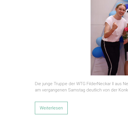
Die junge Truppe der WTG FilderNeckar II aus Ne
am vergangenen Samstag deutlich von der Konku
Weiterlesen