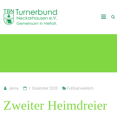
Skip
to
TB
content
Neckarhausen
e.V.
Zweiter Heimdreier für unsere
1898
aktiven Fußballerinnen
Gemeinsam
in
Vielfalt.
Jenny
1. Dezember 2020
Fußball weiblich
Zweiter Heimdreier