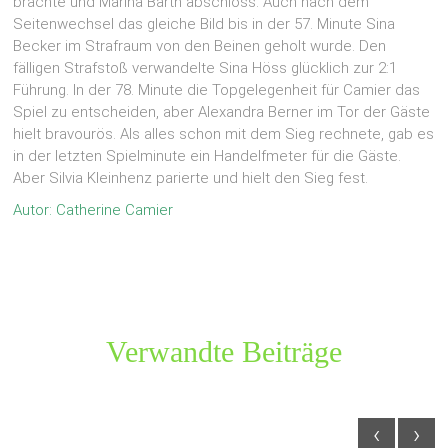
brachte und Marina Barth abschloss. Auch nach dem
Seitenwechsel das gleiche Bild bis in der 57. Minute Sina
Becker im Strafraum von den Beinen geholt wurde. Den
fälligen Strafstoß verwandelte Sina Höss glücklich zur 2:1
Führung. In der 78. Minute die Topgelegenheit für Camier das
Spiel zu entscheiden, aber Alexandra Berner im Tor der Gäste
hielt bravourös. Als alles schon mit dem Sieg rechnete, gab es
in der letzten Spielminute ein Handelfmeter für die Gäste.
Aber Silvia Kleinhenz parierte und hielt den Sieg fest.
Autor: Catherine Camier
Verwandte Beiträge
‹
›