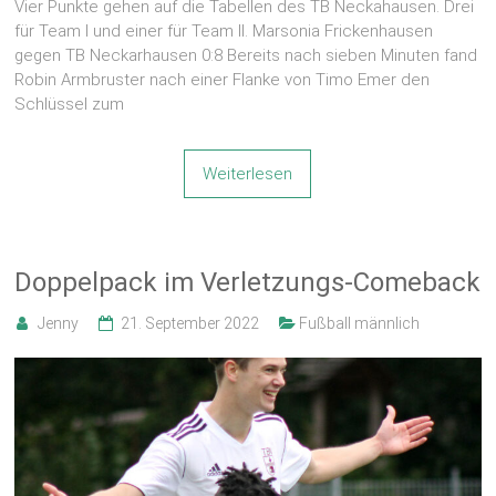
Vier Punkte gehen auf die Tabellen des TB Neckahausen. Drei
für Team I und einer für Team II. Marsonia Frickenhausen
gegen TB Neckarhausen 0:8 Bereits nach sieben Minuten fand
Robin Armbruster nach einer Flanke von Timo Emer den
Schlüssel zum
Weiterlesen
Doppelpack im Verletzungs-Comeback
Jenny
21. September 2022
Fußball männlich