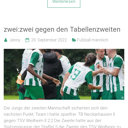
Weiterlesen
zwei:zwei gegen den Tabellenzweiten
Jenny
29. September 2022
Fußball männlich
Die Jungs der zweiten Mannschaft sicherten sich den
nächsten Punkt. Team I hatte spielfrei. TB Neckarhausen II
gegen TSV Weilheim II 2:2 Die Zweite hatte aus der
Spitzengruppe der Staffel 5 die Zweite des TSV Weilheim zu