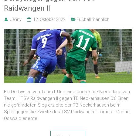
Raidwangen II
Jenny
12. Oktober 2022
Fußball männlich
Ein Derbysieg von Team I. Und eine doch klare Niederlage von
Team II. TSV Raidwangen II gegen TB Neckarhausen 0:6 Einen
nie gefährdeten Sieg erzielte der TB Neckarhausen beim
Spiel gegen die Zweite des TSV Raidwangen. Torhüter Gabriel
Osswald erlebte