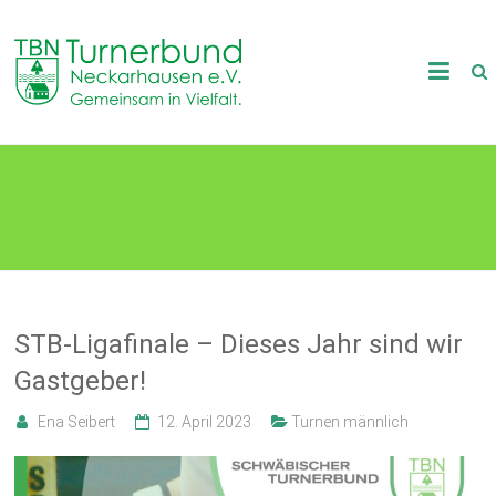
Skip
to
TB
content
Neckarhausen
e.V.
Nürtingen
1898
Gemeinsam
in
Vielfalt.
STB-Ligafinale – Dieses Jahr sind wir
Gastgeber!
Ena Seibert
12. April 2023
Turnen männlich