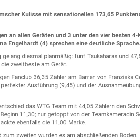
eimscher Kulisse mit sensationellen 173,65 Punkte
n an allen Geräten und 3 unter den vier besten 4
lena Engelhardt (4) sprechen eine deutliche Sprache
 gelang diesmal planmäßig: fünf Tsukaharas und 47,8
 die zweitbeste am Gerät.
igen Fanclub 36,35 Zähler am Barren von Franziska Ce
it perfekter Ausführung (9,45) und der Ausnahmeübu
entschied das WTG Team mit 44,05 Zählern den Schwe
u Beginn 11,30; nur getoppt von der Teamkameradin S
nackte ebenfalls die 11,00 Marke.
 zum zweiten wurden es am abschließenden Boden. Fre