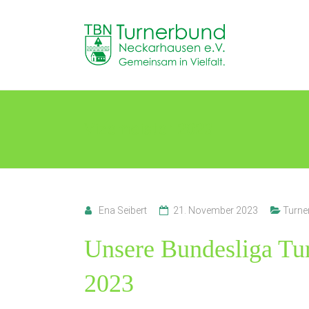
Skip
to
TB
content
Neckarhausen
e.V.
1898
Vizemeister 2023
Gemeinsam
in
Vielfalt.
Ena Seibert
21. November 2023
Turne
Unsere Bundesliga Tur
2023