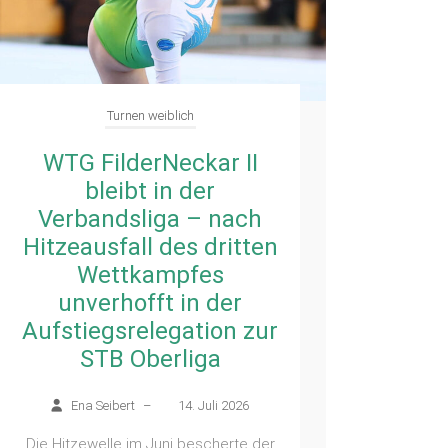
Turnen weiblich
WTG FilderNeckar II
Ma
bleibt in der
fü
Verbandsliga – nach
Hitzeausfall des dritten
E
Wettkampfes
unverhofft in der
Beim 
Aufstiegsrelegation zur
Gruibin
Samsta
STB Oberliga
Die 
Ena Seibert
–
14. Juli 2026
Die Hitzewelle im Juni bescherte der