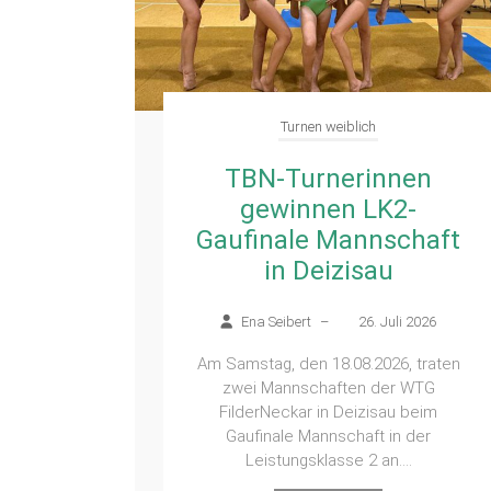
Turnen weiblich
en
TBN-Turnerinnen
gewinnen LK2-
 P-
Gaufinale Mannschaft
 in
in Deizisau
Ena Seibert
–
26. Juli 2026
 2026
Am Samstag, den 18.08.2026, traten
zwei Mannschaften der WTG
t der
FilderNeckar in Deizisau beim
26 in
Gaufinale Mannschaft in der
aft des
Leistungsklasse 2 an....
klasse...