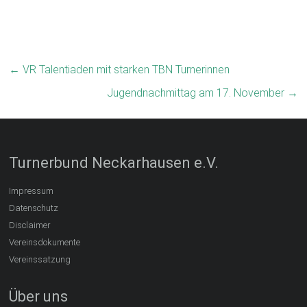
←
VR Talentiaden mit starken TBN Turnerinnen
Jugendnachmittag am 17. November
→
Turnerbund Neckarhausen e.V.
Impressum
Datenschutz
Disclaimer
Vereinsdokumente
Vereinssatzung
Über uns