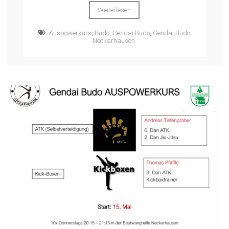
Weiterlesen
Auspowerkurs
,
Budo
,
Gendai Budo
,
Gendai Budo
Neckarhausen