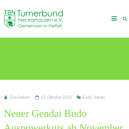
Skip
to
TB
content
Neckarhausen
e.V.
Gendai Budo Auspowerkurs ab
1898
November
Gemeinsam
in
Vielfalt.
Ena Seibert
23. Oktober 2024
Budo
,
Verein
Neuer Gendai Budo
Auspowerkurs ab November