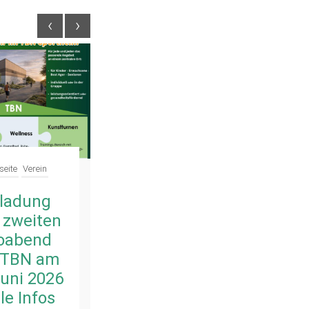
‹
›
seite
Verein
Verein
nladung
Erster
 zweiten
Infoabend für
foabend
das Vereins-
 TBN am
Sport-
Juni 2026
Zentrum war
le Infos
gut besucht