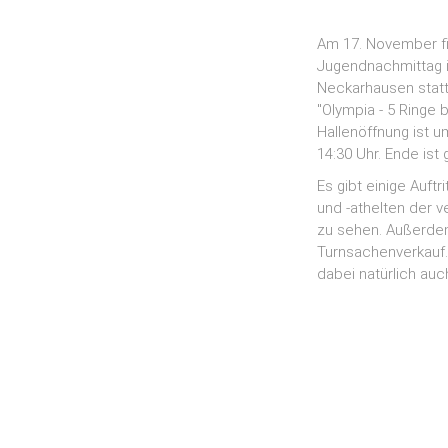
Am 17. November fin
Jugendnachmittag i
Neckarhausen statt
"Olympia - 5 Ringe 
Hallenöffnung ist u
14:30 Uhr. Ende ist
Es gibt einige Auft
und -athelten der 
zu sehen. Außerdem
Turnsachenverkauf.
dabei natürlich auch