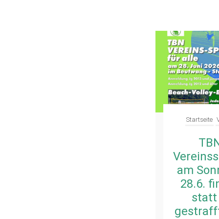
dienstleistende/r
Verein
Startseite
1 Cent
TB
spenden – 5€
Vereinss
für den
am Sonn
Verein
28.6. f
sichern: jetzt
statt
mitmachen
gestraff