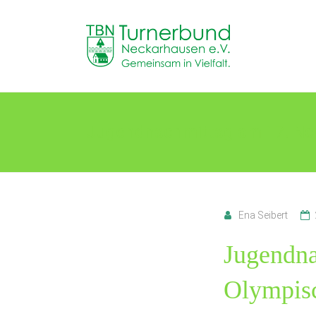
Skip
to
TB
content
Neckarhausen
e.V.
1898
Jugendnachmittag am 17. N
Gemeinsam
in
Vielfalt.
Ena Seibert
Jugendna
Olympis