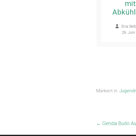
bei der Wero-
mit
Vereinskampagne
Abküh
der
Ena Seib
Kreissparkasse
26. Juni
Esslingen-
Nürtingen
Ena Seibert
–
14. Juli 2026
Markiert in:
Jugendn
←
Gendai Budo A