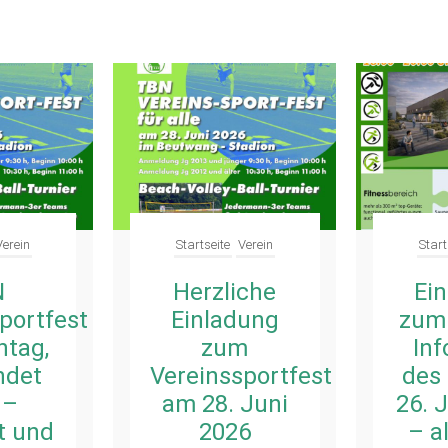
Verein
Startseite
Verein
Start
N
Herzliche
Ei
portfest
Einladung
zum
tag,
zum
In
indet
Vereinssportfest
des
 –
am 28. Juni
26. 
t und
2026
– al