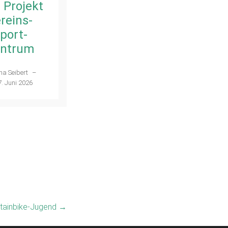
 Projekt
Ena Seibert
–
reins-
28. Mai 2026
port-
ntrum
na Seibert
–
7. Juni 2026
ntainbike-Jugend
→