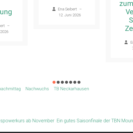
zum
Ena Seibert
–
lung
Ve
12. Juni 2026
S
ert
–
Ze
 2026
E
achmittag
Nachwuchs
TB Neckarhausen
uspowerkurs ab November
Ein gutes Saisonfinale der TBN Mou