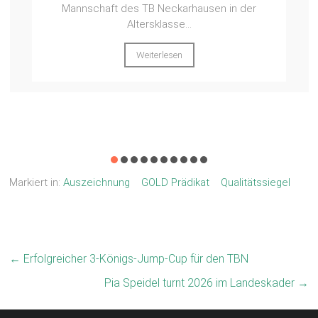
Deizisau beim Gaufinale Mannschaft in der
Leistungsklasse 2 an....
Weiterlesen
Markiert in:
Auszeichnung
GOLD Prädikat
Qualitätssiegel
←
Erfolgreicher 3-Königs-Jump-Cup für den TBN
Pia Speidel turnt 2026 im Landeskader
→