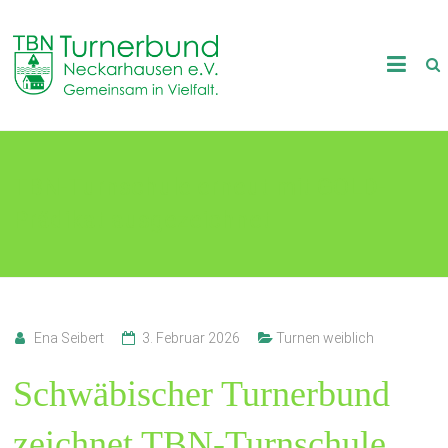
Skip
to
TB
content
Neckarhausen
e.V.
TBN-Turnschule erneut mit GOLD-
1898
Prädikat ausgezeichnet
Gemeinsam
in
Vielfalt.
Ena Seibert
3. Februar 2026
Turnen weiblich
Schwäbischer Turnerbund
zeichnet TBN-Turnschule