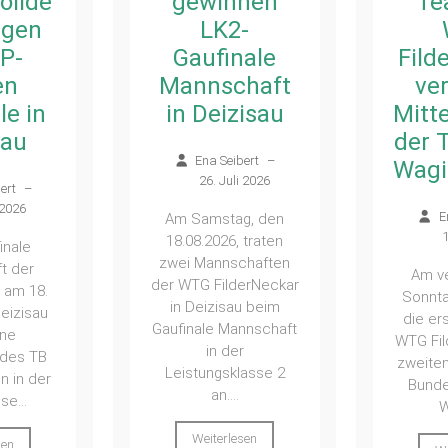
nen
Team der
II bl
-
WTG
Verb
ale
FilderNeckar
–
haft
verteidigt
Hitz
isau
Mittelfeldplatz
des
der Tabelle in
Wet
ert
–
Waging/Bayern
unve
 2026
Ena Seibert
–
g, den
Aufs
14. Juli 2026
 traten
z
chaften
Am vergangenen
Ob
erNeckar
Sonntag, 12.07., trat
u beim
die erste Riege der
nnschaft
E
WTG FilderNeckar zur
1
r
zweiten Runde der 3.
asse 2
Bundesliga Süd in
Die Hit
Waging...
bes
zweit
sen