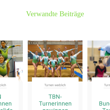
Verwandte Beiträge
blich
Turnen weiblich
Turn
-
Das
nnen
Bundesliga-
Fild