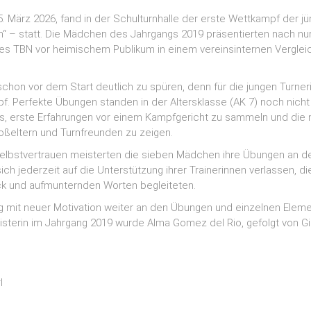
. März 2026, fand in der Schulturnhalle der erste Wettkampf der j
n“ – statt. Die Mädchen des Jahrgangs 2019 präsentierten nach nu
des TBN vor heimischem Publikum in einem vereinsinternen Verglei
chon vor dem Start deutlich zu spüren, denn für die jungen Turner
f. Perfekte Übungen standen in der Altersklasse (AK 7) noch nicht
 es, erste Erfahrungen vor einem Kampfgericht zu sammeln und die 
roßeltern und Turnfreunden zu zeigen.
bstvertrauen meisterten die sieben Mädchen ihre Übungen an den
ich jederzeit auf die Unterstützung ihrer Trainerinnen verlassen, d
ck und aufmunternden Worten begleiteten.
ng mit neuer Motivation weiter an den Übungen und einzelnen Eleme
sterin im Jahrgang 2019 wurde Alma Gomez del Rio, gefolgt von Gi
l