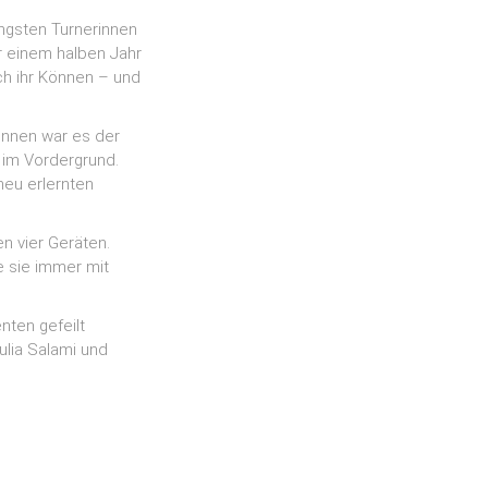
üngsten Turnerinnen
r einem halben Jahr
ch ihr Können – und
innen war es der
 im Vordergrund.
neu erlernten
 vier Geräten.
ie sie immer mit
nten gefeilt
ulia Salami und