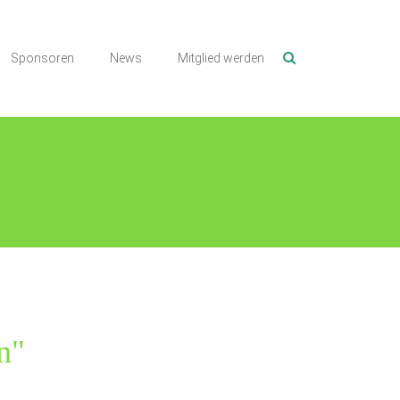
Sponsoren
News
Mitglied werden
der jüngsten Turnerinnen
n"