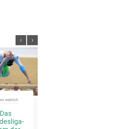
‹
›
en weiblich
Turnen weiblich
WTG
Malena
erNeckar
Schmidt ist