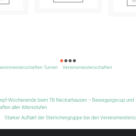
Weiterlesen
WTG Fil
den Tu
TB N
unv
Qual
We
einsmeisterschaften Turnen
Vereinsmeisterschaften
mpf-Wochenende beim TB Neckarhausen – Bewegungscup und
ften aller Altersstufen
Starker Auftakt der Sternchengruppe bei den Vereinsmeister