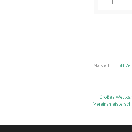
Markiert in:
TBN Ver
←
Großes Wettka
Vereinsmeisterscha