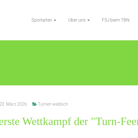
Sportarten
Über uns
FSJ beim TBN
de Gesichter – Vereinsmeisterschaften 
20. März 2026
Turnen weiblich
rerste Wettkampf der "Turn-Fee