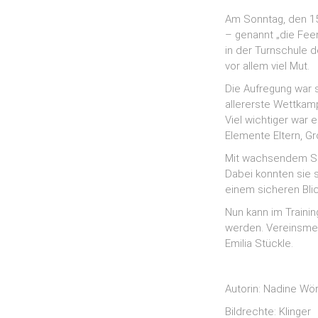
Am Sonntag, den 15
– genannt „die Fee
in der Turnschule 
vor allem viel Mut.
Die Aufregung war s
allererste Wettkamp
Viel wichtiger war
Elemente Eltern, G
Mit wachsendem Sel
Dabei konnten sie s
einem sicheren Bli
Nun kann im Traini
werden. Vereinsmei
Emilia Stückle.
Autorin: Nadine Wör
Bildrechte: Klinger