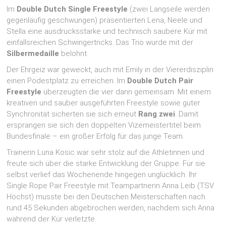
Im
Double
Dutch
Single Freestyle
(zwei Langseile werden
gegenläufig geschwungen) präsentierten Lena, Neele und
Stella eine ausdrucksstarke und technisch saubere Kür mit
einfallsreichen Schwingertricks. Das Trio wurde mit der
Silbermedaille
belohnt.
Der Ehrgeiz war geweckt, auch mit Emily in der Viererdisziplin
einen Podestplatz zu erreichen. Im
Double
Dutch
Pair
Freestyle
überzeugten die vier dann gemeinsam. Mit einem
kreativen und sauber ausgeführten Freestyle sowie guter
Synchronität sicherten sie sich erneut
Rang zwei
. Damit
ersprangen sie sich den doppelten Vizemeistertitel beim
Bundesfinale – ein großer Erfolg für das junge Team.
Trainerin Luna Kosic war sehr stolz auf die Athletinnen und
freute sich über die starke Entwicklung der Gruppe. Für sie
selbst verlief das Wochenende hingegen unglücklich: Ihr
Single Rope Pair Freestyle mit Teampartnerin Anna Leib (TSV
Höchst) musste bei den Deutschen Meisterschaften nach
rund 45 Sekunden abgebrochen werden, nachdem sich Anna
während der Kür verletzte.