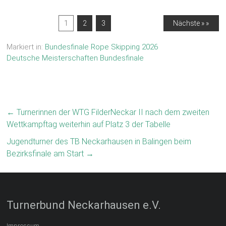
1
2
3
Nächste » »
Markiert in:
Bundesfinale Rope Skipping 2026
Deutsche Meisterschaften Bundesfinale
←
Turnerinnen der WTG FilderNeckar II nach dem zweiten
Wettkampftag weiterhin auf Platz 3 der Tabelle
Jugendturner des TB Neckarhausen in Balingen beim
Bezirksfinale am Start
→
Turnerbund Neckarhausen e.V.
Impressum