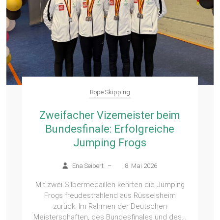
Rope Skipping
Zweifacher Vizemeister beim
Bundesfinale: Erfolgreiche
Jumping Frogs
Ena Seibert
–
8. Mai 2026
Mit zwei Silbermedaillen kehrten die Jumping
Frogs freudestrahlend aus Rüsselsheim
zurück. Im Rahmen der Deutschen
Meisterschaften, des Bundesfinales und des...