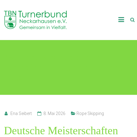
Skip
to
TB
content
Neckarhausen
e.V.
Zweifacher Vizemeister beim
1898
Bundesfinale: Erfolgreiche Jumping
Gemeinsam
in
Frogs
Vielfalt.
Ena Seibert
8. Mai 2026
Rope Skipping
Deutsche Meisterschaften