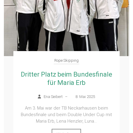
Rope Skipping
Dritter Platz beim Bundesfinale
für Maria Erb
Ena Seibert
–
8. Mai 2025
Am 3. Mai war der TB Neckarhausen beim
Bundesfinale und beim Double Under Cup mit
Maria Erb, Lena Henzler, Luna...