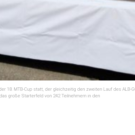
er 18. MTB-Cup statt, der gleichzeitig den zweiten Lauf des ALB-G
h das große Starterfeld von 242 Teilnehmern in den