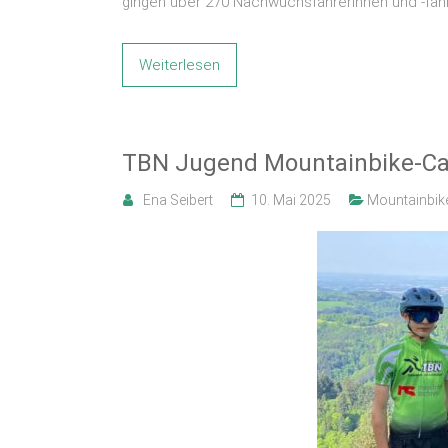
gingen über 270 Nachwuchsfahrerinnen und -fahre
Weiterlesen
TBN Jugend Mountainbike-Cam
Ena Seibert
10. Mai 2025
Mountainbik