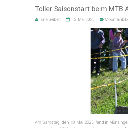
Toller Saisonstart beim MTB 
Ena Seibert
13. Mai 2025
Mountainbik
Am Samstag, den 10. Mai 2025, fand in Münsinge