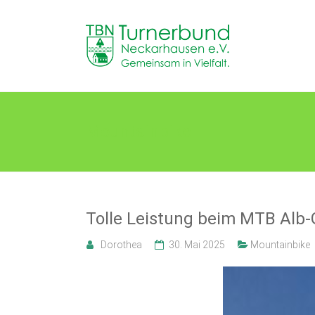
Skip
to
TB
content
Neckarhausen
e.V.
1898
Mountainbike
Gemeinsam
in
Vielfalt.
Tolle Leistung beim MTB Alb-
Dorothea
30. Mai 2025
Mountainbike