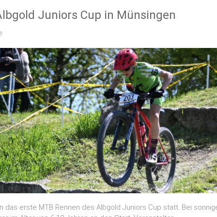
Albgold Juniors Cup in Münsingen
e
n das erste MTB Rennen des Albgold Juniors Cup statt. Bei sonnig