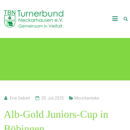
Skip
to
TB
content
Neckarhausen
e.V.
Milan Pietzsch siegt beim Alb-Gold
1898
Juniors-Cup in Böbingen
Gemeinsam
in
Vielfalt.
Ena Seibert
20. Juli 2025
Mountainbike
Alb-Gold Juniors-Cup in
Böbingen