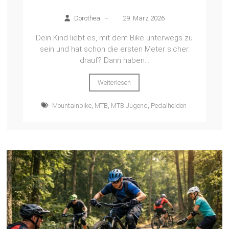
Dorothea
–
29. März 2026
Dein Kind liebt es, mit dem Bike unterwegs zu
sein und hat schon die ersten Meter sicher
drauf? Dann haben...
Weiterlesen
Mountainbike
,
MTB
,
MTB Jugend
,
Pedalhelden