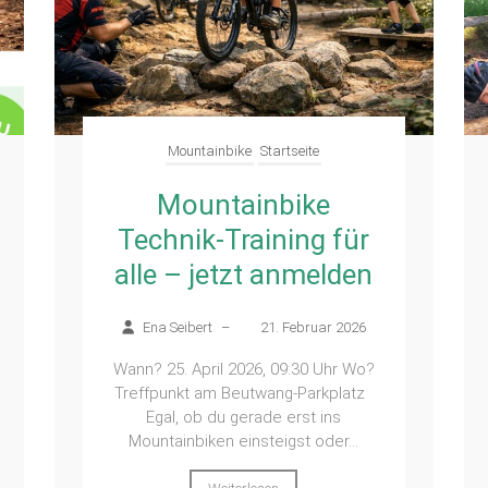
Mountainbike
Startseite
Mountainbike
Technik-Training für
alle – jetzt anmelden
Ena Seibert
–
21. Februar 2026
Wann? 25. April 2026, 09:30 Uhr Wo?
Treffpunkt am Beutwang-Parkplatz
Egal, ob du gerade erst ins
Mountainbiken einsteigst oder...