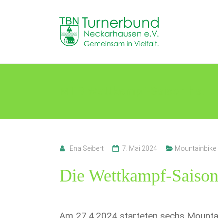
Skip
to
TB
content
Neckarhausen
e.V.
1898
MTB Wettkampf-Saison hat 
Gemeinsam
in
Vielfalt.
Ena Seibert
7. Mai 2024
Mountainbike
Die Wettkampf-Saison
Am 27.4.2024 starteten sechs Mountai