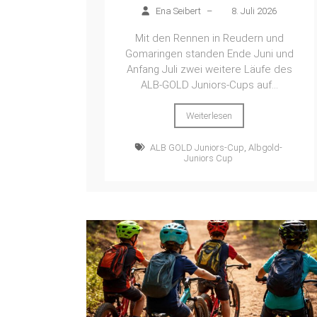
Ena Seibert
–
8. Juli 2026
Mit den Rennen in Reudern und
Gomaringen standen Ende Juni und
Anfang Juli zwei weitere Läufe des
ALB-GOLD Juniors-Cups auf...
Weiterlesen
ALB GOLD Juniors-Cup
,
Albgold-
Juniors Cup