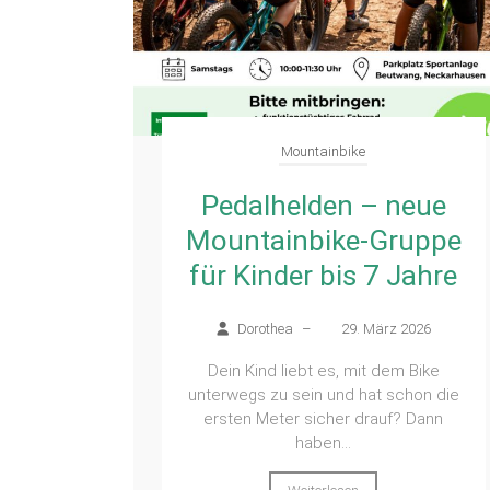
Mountainbike
Pedalhelden – neue
Mountainbike-Gruppe
für Kinder bis 7 Jahre
Dorothea
–
29. März 2026
Dein Kind liebt es, mit dem Bike
unterwegs zu sein und hat schon die
ersten Meter sicher drauf? Dann
haben...