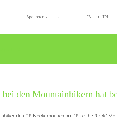
Sportarten
Über uns
FSJ beim TBN
begonnen
 bei den Mountainbikern hat b
nbiker des TB Neckarhausen am "Bike the Rock" Moun