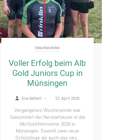
Mountainbike
Voller Erfolg beim Alb
Gold Juniors Cup in
Münsingen
Ena Seibert
–
22. April 2026
Vergangenes Wochenende war
Saisonstart der Neckarhäuser in die
Alb-Gold-Rennserie 2026 in
Münsingen. Sowohl zwei neue
Schützlinge als auch das neu...