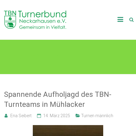
Skip
to
TB
content
Neckarhausen
e.V.
Turnen männlich
1898
Gemeinsam
in
Vielfalt.
Spannende Aufholjagd des TBN-
Turnteams in Mühlacker
Ena Seibert
14. März 2025
Turnen männlich