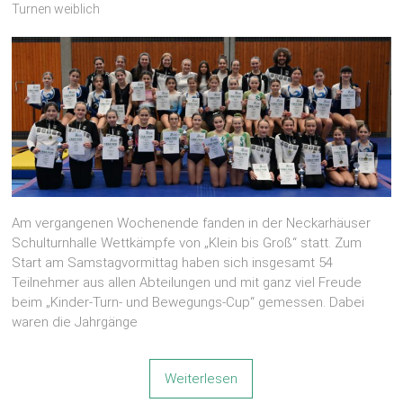
Turnen weiblich
Am vergangenen Wochenende fanden in der Neckarhäuser
Schulturnhalle Wettkämpfe von „Klein bis Groß“ statt. Zum
Start am Samstagvormittag haben sich insgesamt 54
Teilnehmer aus allen Abteilungen und mit ganz viel Freude
beim „Kinder-Turn- und Bewegungs-Cup“ gemessen. Dabei
waren die Jahrgänge
Weiterlesen