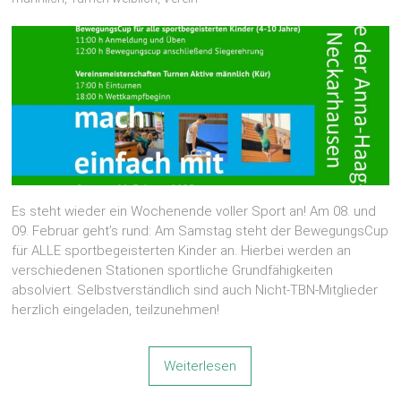
Es steht wieder ein Wochenende voller Sport an! Am 08. und
09. Februar geht’s rund: Am Samstag steht der BewegungsCup
für ALLE sportbegeisterten Kinder an. Hierbei werden an
verschiedenen Stationen sportliche Grundfähigkeiten
absolviert. Selbstverständlich sind auch Nicht-TBN-Mitglieder
herzlich eingeladen, teilzunehmen!
Weiterlesen