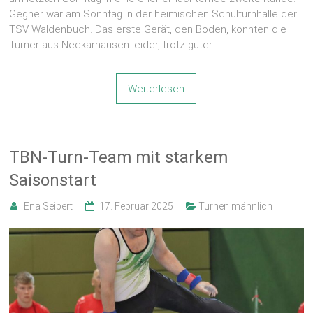
Gegner war am Sonntag in der heimischen Schulturnhalle der
TSV Waldenbuch. Das erste Gerät, den Boden, konnten die
Turner aus Neckarhausen leider, trotz guter
Weiterlesen
TBN-Turn-Team mit starkem
Saisonstart
Ena Seibert
17. Februar 2025
Turnen männlich