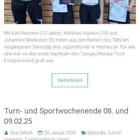
Mit Karl Pietzsch (12 Jahre), Matthias Vigelius (10) und
Johannes Markowitz (9) traten aus den Reihen des TBN am
vergangenen Samstag drei Jugendturner in Wernau an. Für alle
drei war es das erste Gaufinale des Turngau Neckar-Teck.
Entsprechend groß war
Weiterlesen
Turn- und Sportwochenende 08. und
09.02.25
Ena Seibert
20. Januar 2025
Startseite
,
Turnen
männlich
,
Turnen weiblich
,
Verein