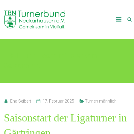
Skip
to
TB
content
Neckarhausen
e.V.
TBN-Turn-Team mit starkem
1898
Saisonstart
Gemeinsam
in
Vielfalt.
Ena Seibert
17. Februar 2025
Turnen männlich
Saisonstart der Ligaturner in
Gärtringen