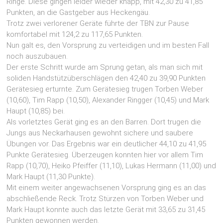
Ringe. Diese gingen leider wieder knapp, mit 42,30 zu 41,85
Punkten, an die Gastgeber aus Heckengäu.
Trotz zwei verlorener Geräte führte der TBN zur Pause
komfortabel mit 124,2 zu 117,65 Punkten.
Nun galt es, den Vorsprung zu verteidigen und im besten Fall
noch auszubauen.
Der erste Schritt wurde am Sprung getan, als man sich mit
soliden Handstützüberschlägen den 42,40 zu 39,90 Punkten
Gerätesieg erturnte. Zum Gerätesieg trugen Torben Weber
(10,60), Tim Rapp (10,50), Alexander Ringger (10,45) und Mark
Haupt (10,85) bei.
Als vorletztes Gerät ging es an den Barren. Dort trugen die
Jungs aus Neckarhausen gewohnt sichere und saubere
Übungen vor. Das Ergebnis war ein deutlicher 44,10 zu 41,95
Punkte Gerätesieg. Überzeugen konnten hier vor allem Tim
Rapp (10,70), Heiko Pfeiffer (11,10), Lukas Hermann (11,00) und
Mark Haupt (11,30 Punkte).
Mit einem weiter angewachsenen Vorsprung ging es an das
abschließende Reck. Trotz Stürzen von Torben Weber und
Mark Haupt konnte auch das letzte Gerät mit 33,65 zu 31,45
Punkten gewonnen werden.