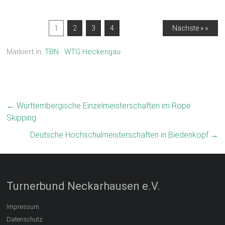
1
2
3
4
Nächste » »
Markiert in:
TBN : WTG Heckengäu
←
Württembergische Einzelmeisterschaften im Rope
Skipping
Deutsche Hochschulmeisterschaften in Biedenkopf
→
Turnerbund Neckarhausen e.V.
Impressum
Datenschutz