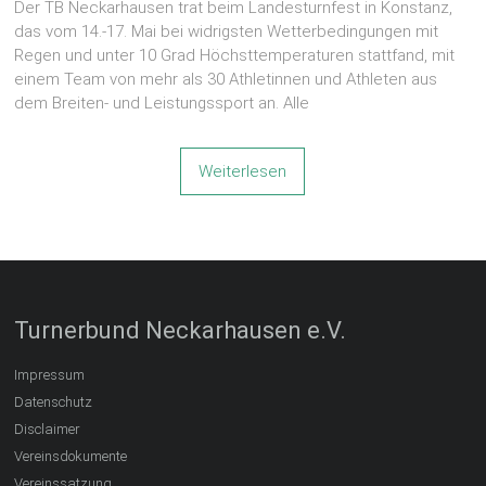
Der TB Neckarhausen trat beim Landesturnfest in Konstanz,
das vom 14.-17. Mai bei widrigsten Wetterbedingungen mit
Regen und unter 10 Grad Höchsttemperaturen stattfand, mit
einem Team von mehr als 30 Athletinnen und Athleten aus
dem Breiten- und Leistungssport an. Alle
Weiterlesen
Turnerbund Neckarhausen e.V.
Impressum
Datenschutz
Disclaimer
Vereinsdokumente
Vereinssatzung