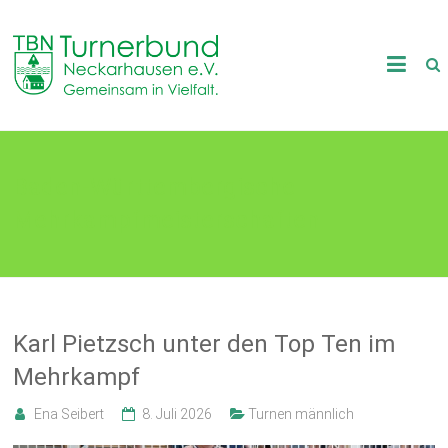
Skip
to
TB
content
Neckarhausen
e.V.
Baden-Württembergische
1898
Mehrkampfmeisterschaften
Gemeinsam
in
Vielfalt.
Karl Pietzsch unter den Top Ten im
Mehrkampf
Ena Seibert
8. Juli 2026
Turnen männlich