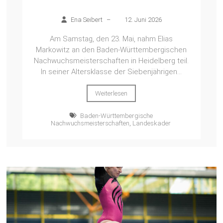
Ena Seibert
–
12. Juni 2026
Am Samstag, den 23. Mai, nahm Elias
Markowitz an den Baden-Württembergischen
Nachwuchsmeisterschaften in Heidelberg teil.
In seiner Altersklasse der Siebenjährigen...
Weiterlesen
Baden-Württembergische
Nachwuchsmeisterschaften
,
Landeskader