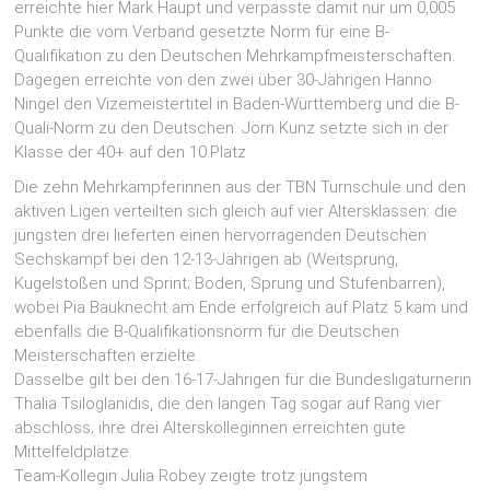
erreichte hier Mark Haupt und verpasste damit nur um 0,005
Punkte die vom Verband gesetzte Norm für eine B-
Qualifikation zu den Deutschen Mehrkampfmeisterschaften.
Dagegen erreichte von den zwei über 30-Jährigen Hanno
Ningel den Vizemeistertitel in Baden-Württemberg und die B-
Quali-Norm zu den Deutschen. Jörn Kunz setzte sich in der
Klasse der 40+ auf den 10.Platz
Die zehn Mehrkämpferinnen aus der TBN Turnschule und den
aktiven Ligen verteilten sich gleich auf vier Altersklassen: die
jüngsten drei lieferten einen hervorragenden Deutschen
Sechskampf bei den 12-13-Jährigen ab (Weitsprung,
Kugelstoßen und Sprint; Boden, Sprung und Stufenbarren),
wobei Pia Bauknecht am Ende erfolgreich auf Platz 5 kam und
ebenfalls die B-Qualifikationsnorm für die Deutschen
Meisterschaften erzielte.
Dasselbe gilt bei den 16-17-Jährigen für die Bundesligaturnerin
Thalia Tsiloglanidis, die den langen Tag sogar auf Rang vier
abschloss; ihre drei Alterskolleginnen erreichten gute
Mittelfeldplätze.
Team-Kollegin Julia Robey zeigte trotz jüngstem