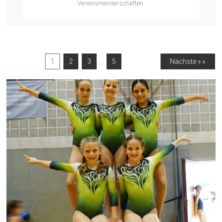
Vereinsmeisterschaften
…
1
2
3
5
Nächste » »