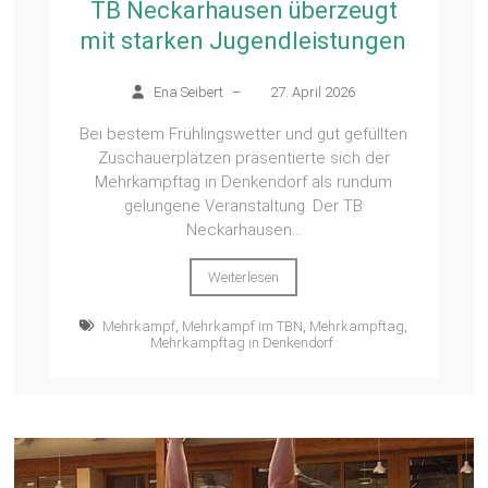
TB Neckarhausen überzeugt
mit starken Jugendleistungen
Ena Seibert
–
27. April 2026
Bei bestem Frühlingswetter und gut gefüllten
Zuschauerplätzen präsentierte sich der
Mehrkampftag in Denkendorf als rundum
gelungene Veranstaltung. Der TB
Neckarhausen...
Weiterlesen
Mehrkampf
,
Mehrkampf im TBN
,
Mehrkampftag
,
Mehrkampftag in Denkendorf