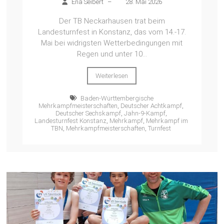
Ena Seibert
–
28. Mai 2026
Der TB Neckarhausen trat beim
Landesturnfest in Konstanz, das vom 14.-17.
Mai bei widrigsten Wetterbedingungen mit
Regen und unter 10...
Weiterlesen
Baden-Württembergische
Mehrkampfmeisterschaften
,
Deutscher Achtkampf
,
Deutscher Sechskampf
,
Jahn-9-Kampf
,
Landesturnfest Konstanz
,
Mehrkampf
,
Mehrkampf im
TBN
,
Mehrkampfmeisterschaften
,
Turnfest