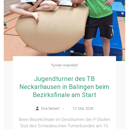
Turnen männlich
Jugendturner des TB
Neckarhausen in Balingen beim
Bezirksfinale am Start
Ena Seibert
–
12. Mai 2026
Beim Bezirksfinale im Gerätturnen der P-Stufen
Süd des Schwäbischen Turnerbundes am 10.