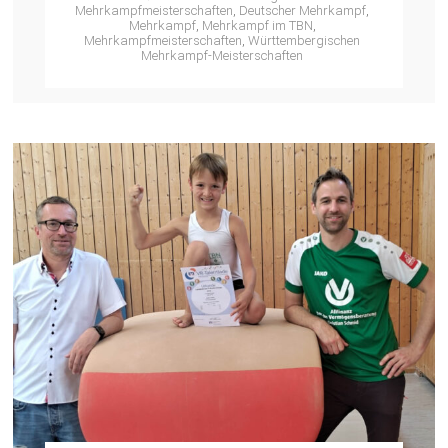
Mehrkampfmeisterschaften
,
Deutscher Mehrkampf
,
Mehrkampf
,
Mehrkampf im TBN
,
Mehrkampfmeisterschaften
,
Württembergischen
Mehrkampf-Meisterschaften