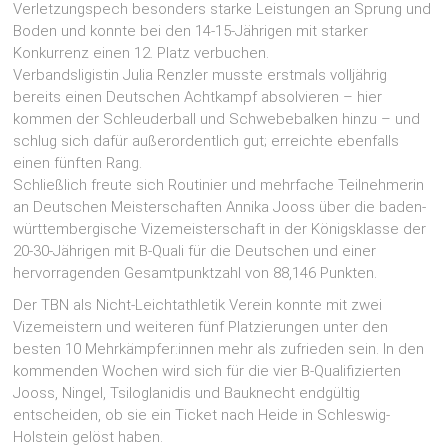
Verletzungspech besonders starke Leistungen an Sprung und
Boden und konnte bei den 14-15-Jährigen mit starker
Konkurrenz einen 12. Platz verbuchen.
Verbandsligistin Julia Renzler musste erstmals volljährig
bereits einen Deutschen Achtkampf absolvieren – hier
kommen der Schleuderball und Schwebebalken hinzu – und
schlug sich dafür außerordentlich gut; erreichte ebenfalls
einen fünften Rang.
Schließlich freute sich Routinier und mehrfache Teilnehmerin
an Deutschen Meisterschaften Annika Jooss über die baden-
württembergische Vizemeisterschaft in der Königsklasse der
20-30-Jährigen mit B-Quali für die Deutschen und einer
hervorragenden Gesamtpunktzahl von 88,146 Punkten.
Der TBN als Nicht-Leichtathletik Verein konnte mit zwei
Vizemeistern und weiteren fünf Platzierungen unter den
besten 10 Mehrkämpfer:innen mehr als zufrieden sein. In den
kommenden Wochen wird sich für die vier B-Qualifizierten
Jooss, Ningel, Tsiloglanidis und Bauknecht endgültig
entscheiden, ob sie ein Ticket nach Heide in Schleswig-
Holstein gelöst haben.