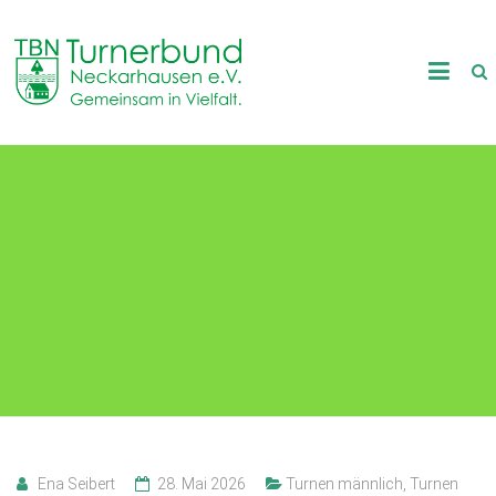
Skip
to
TB
content
Neckarhausen
e.V.
Top-Platzierungen bei Baden-
1898
Württembergischen
Gemeinsam
in
Mehrkampfmeisterschaften lassen
Vielfalt.
auf Qualifikation zu den Deutschen
Meisterschaften hoffen
Ena Seibert
28. Mai 2026
Turnen männlich
,
Turnen