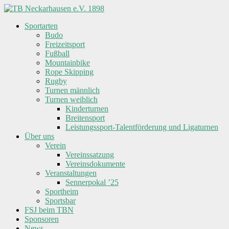
Skip
to
Sportarten
content
TB
Budo
Neckarhausen
Freizeitsport
e.V.
Fußball
1898
Mountainbike
Rope Skipping
Rugby
Gemeinsam
Turnen männlich
in
Turnen weiblich
Vielfalt.
Kinderturnen
Breitensport
Leistungssport-Talentförderung und Ligaturnen
Über uns
Verein
Vereinssatzung
Vereinsdokumente
Veranstaltungen
Sennerpokal ’25
Sportheim
Sportsbar
FSJ beim TBN
Sponsoren
News