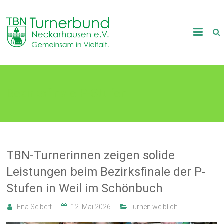
Skip
to
TB
content
Neckarhausen
e.V.
Bezirksfinale P-Stufen
1898
Gemeinsam
in
Vielfalt.
TBN-Turnerinnen zeigen solide
Leistungen beim Bezirksfinale der P-
Stufen in Weil im Schönbuch
Ena Seibert
12. Mai 2026
Turnen weiblich