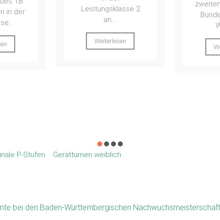
zweiten Runde der 3.
asse 2
Bundesliga Süd in
Die Hit
Waging...
bes
zweit
sen
Weiterlesen
WTG Fil
den Tu
TB N
unv
Qual
We
inale P-Stufen
Gerätturnen weiblich
nte bei den Baden-Württembergischen Nachwuchsmeisterschaf