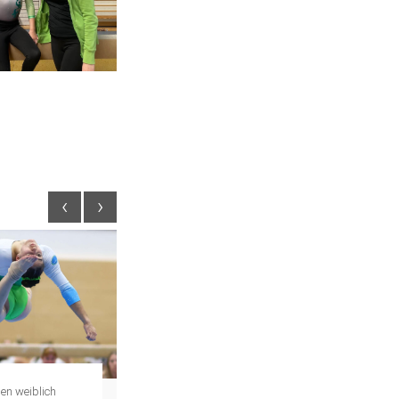
‹
›
en weiblich
Turnen weiblich