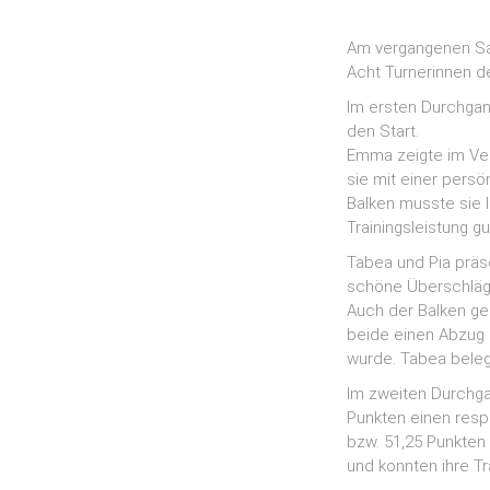
Am vergangenen Sam
Acht Turnerinnen de
Im ersten Durchgan
den Start.
Emma zeigte im Ve
sie mit einer persö
Balken musste sie l
Trainingsleistung g
Tabea und Pia präs
schöne Überschläge
Auch der Balken ge
beide einen Abzug 
wurde. Tabea belegt
Im zweiten Durchgan
Punkten einen resp
bzw. 51,25 Punkten 
und konnten ihre Tra