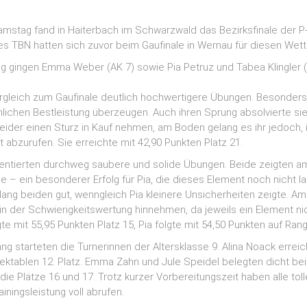
stag fand in Haiterbach im Schwarzwald das Bezirksfinale der P-S
s TBN hatten sich zuvor beim Gaufinale in Wernau für diesen Wettk
g gingen Emma Weber (AK 7) sowie Pia Petruz und Tabea Klingler 
rgleich zum Gaufinale deutlich hochwertigere Übungen. Besonder
nlichen Bestleistung überzeugen. Auch ihren Sprung absolvierte si
eider einen Sturz in Kauf nehmen, am Boden gelang es ihr jedoch, 
ut abzurufen. Sie erreichte mit 42,90 Punkten Platz 21.
entierten durchweg saubere und solide Übungen. Beide zeigten a
 – ein besonderer Erfolg für Pia, die dieses Element noch nicht l
lang beiden gut, wenngleich Pia kleinere Unsicherheiten zeigte. 
in der Schwierigkeitswertung hinnehmen, da jeweils ein Element ni
e mit 55,95 Punkten Platz 15, Pia folgte mit 54,50 Punkten auf Rang
g starteten die Turnerinnen der Altersklasse 9. Alina Noack erreic
ektablen 12. Platz. Emma Zahn und Jule Speidel belegten dicht bei
die Plätze 16 und 17. Trotz kurzer Vorbereitungszeit haben alle to
iningsleistung voll abrufen.