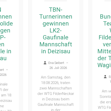
-
Das
nnen
Bundesliga-
Fild
nen
Team der
II bl
-
WTG
Verb
ale
FilderNeckar
–
haft
verteidigt
Hitz
isau
Mittelfeldplatz
des
der Tabelle in
Wet
ert
–
Waging/Bayern
unve
 2026
Ena Seibert
–
g, den
Aufs
14. Juli 2026
 traten
z
chaften
Am vergangenen
Ob
erNeckar
Sonntag, 12.07., trat
u beim
die erste Riege der
nnschaft
E
WTG FilderNeckar zur
1
r