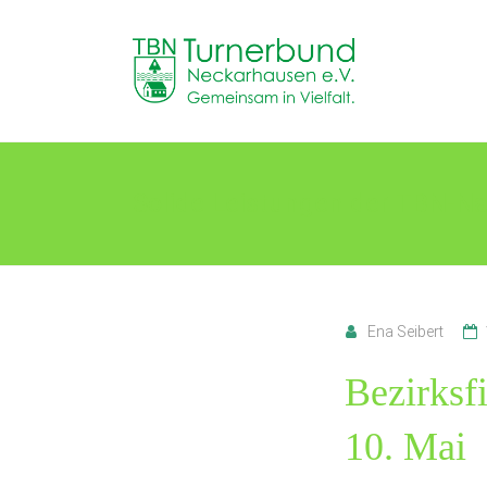
Skip
to
TB
content
Neckarhausen
e.V.
1898
Solide Leistungen der TBN-Na
Gemeinsam
in
Vielfalt.
Ena Seibert
Bezirksf
10. Mai