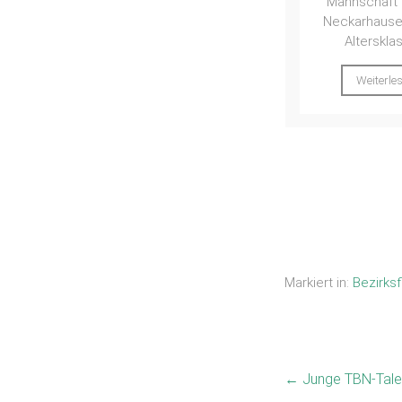
Mannschaft des TB
TB
Leistungskl
Neckarhausen in der
an....
Altersklasse...
Weiterle
Weiterlesen
Markiert in:
Bezirksf
←
Junge TBN-Tale