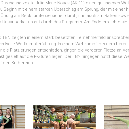
Durchgang zeigte Julia-Marie Noack (AK 11) einen gelungenen Wet
zu Beginn mit einem starken Überschlag am Sprung, der mit einer
e Übung am Reck turnte sie sicher durch, und auch am Balken so
ren Unsauberkeiten gut durch das Programm. Am Ende erreichte sie 
s TBN zeigten in einem stark besetzten Teilnehmerfeld ansprech
rtvolle Wettkampferfahrung. In einem Wettkampf, bei dem bereit
 die Platzierungen entschieden, gingen die vorderen Plätze an Vere
kt gezielt auf die P-Stufen legen. Der TBN hingegen nutzt diese W
f den Kürbereich.
t