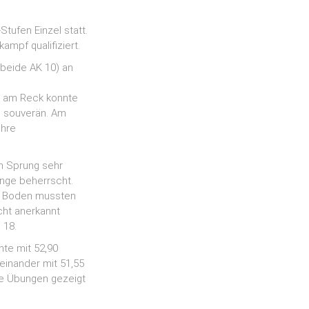
tufen Einzel statt.
ampf qualifiziert.
(beide AK 10) an
s am Reck konnte
e souverän. Am
ihre
m Sprung sehr
ange beherrscht.
Am Boden mussten
cht anerkannt
 18.
hte mit 52,90
einander mit 51,55
lle Übungen gezeigt