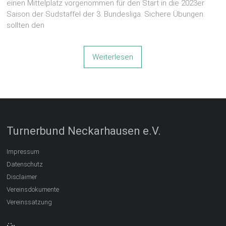
einen Mittelplatz vorgenommen für den Start in die 2023er
Saison der Südstaffel der 3. Bundesliga. Sichere Übungen
sollten den
Weiterlesen
Turnerbund Neckarhausen e.V.
Impressum
Datenschutz
Disclaimer
Vereinsdokumente
Vereinssatzung