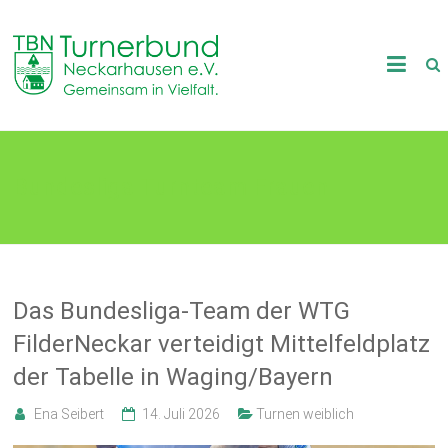
Skip
to
TB
content
Neckarhausen
e.V.
Bundesliga Turnteam Frauen
1898
Gemeinsam
in
Vielfalt.
Das Bundesliga-Team der WTG
FilderNeckar verteidigt Mittelfeldplatz
der Tabelle in Waging/Bayern
Ena Seibert
14. Juli 2026
Turnen weiblich