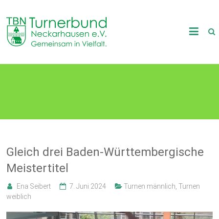
Skip
to
TB
content
Neckarhausen
e.V.
BW-Meisterschaften
1898
Gemeinsam
in
Vielfalt.
Gleich drei Baden-Württembergische
Meistertitel
Ena Seibert
7. Juni 2024
Turnen männlich
,
Turnen
weiblich