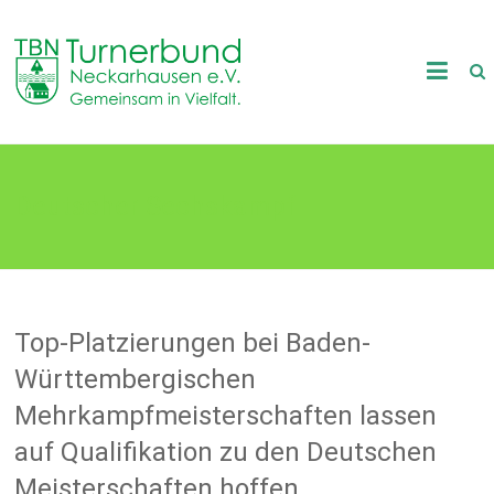
Skip
to
TB
content
Neckarhausen
e.V.
Deutscher Sechskampf
1898
Gemeinsam
in
Vielfalt.
Top-Platzierungen bei Baden-
Württembergischen
Mehrkampfmeisterschaften lassen
auf Qualifikation zu den Deutschen
Meisterschaften hoffen