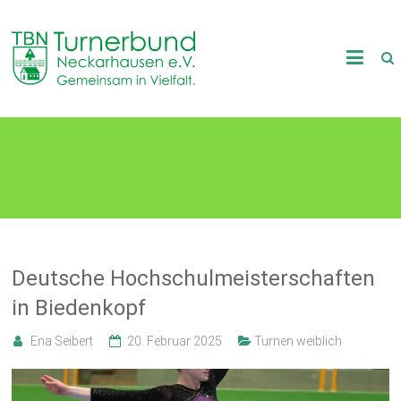
Skip
to
TB
content
Neckarhausen
e.V.
Gerätturnen
1898
Gemeinsam
in
Vielfalt.
Deutsche Hochschulmeisterschaften
in Biedenkopf
Ena Seibert
20. Februar 2025
Turnen weiblich