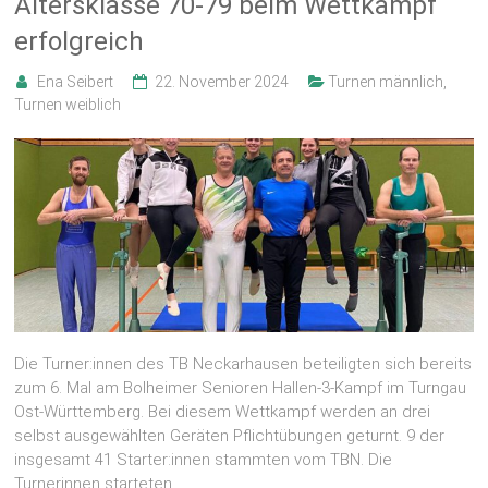
Altersklasse 70-79 beim Wettkampf
erfolgreich
Ena Seibert
22. November 2024
Turnen männlich
,
Turnen weiblich
Die Turner:innen des TB Neckarhausen beteiligten sich bereits
zum 6. Mal am Bolheimer Senioren Hallen-3-Kampf im Turngau
Ost-Württemberg. Bei diesem Wettkampf werden an drei
selbst ausgewählten Geräten Pflichtübungen geturnt. 9 der
insgesamt 41 Starter:innen stammten vom TBN. Die
Turnerinnen starteten