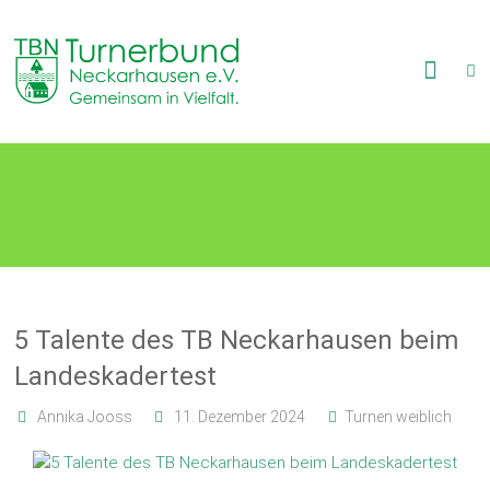
Skip
to
TB
content
Neckarhausen
e.V.
Autor:
Annika Jooss
1898
Gemeinsam
in
Vielfalt.
5 Talente des TB Neckarhausen beim
Landeskadertest
Annika Jooss
11. Dezember 2024
Turnen weiblich