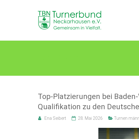
Skip
to
TB
content
Neckarhausen
e.V.
1898
Jahn-9-Kampf
Gemeinsam
in
Vielfalt.
Top-Platzierungen bei Baden
Qualifikation zu den Deutsch
Ena Seibert
28. Mai 2026
Turnen männ