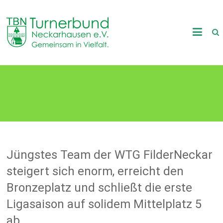
Skip
to
TB
content
Neckarhausen
e.V.
Kreisliga B
1898
Gemeinsam
in
Vielfalt.
Jüngstes Team der WTG FilderNeckar
steigert sich enorm, erreicht den
Bronzeplatz und schließt die erste
Ligasaison auf solidem Mittelplatz 5
ab