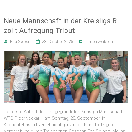
Neue Mannschaft in der Kreisliga B
zollt Aufregung Tribut
Ena Seibert
23. Oktober 2025
Turnen weiblich
Der erste Auftritt der neu gegründeten Kreisliga-Mannschaft
WTG FilderNeckar III am Sonntag, 28. September, in
Kirchentellinsfurt verlief nicht ganz nach Plan. Trotz guter
Vorbereitung durch Trainerinnen-Gespann Ena Seibert, Melina