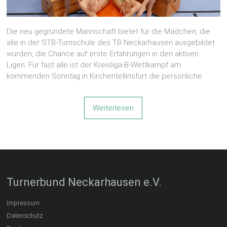
Die neu gegründete Mannschaft bietet für die Mädchen, die
alle in der STB-Turnschule des TB Neckarhausen ausgebildet
wurden, die Chance auf erste Erfahrungen in den aktiven
Ligen. Für fast alle ist der Kreisliga-B-Wettkampf am
kommenden Sonntag in Kirchentellinsfurt die persönliche
Weiterlesen
Turnerbund Neckarhausen e.V.
Impressum
Datenschutz