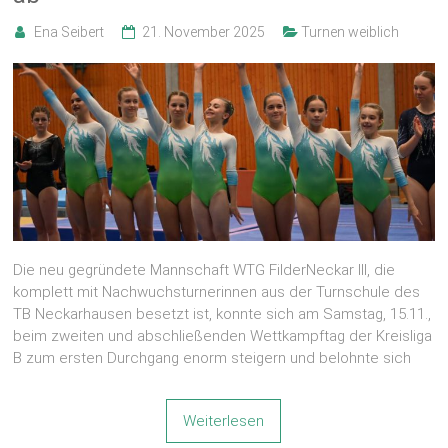
Ena Seibert
21. November 2025
Turnen weiblich
Die neu gegründete Mannschaft WTG FilderNeckar III, die
komplett mit Nachwuchsturnerinnen aus der Turnschule des
TB Neckarhausen besetzt ist, konnte sich am Samstag, 15.11.,
beim zweiten und abschließenden Wettkampftag der Kreisliga
B zum ersten Durchgang enorm steigern und belohnte sich
Weiterlesen