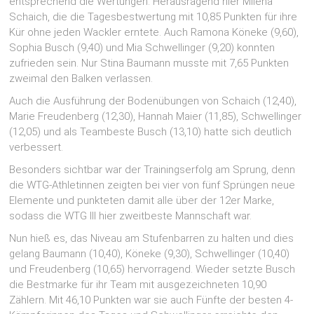
entsprechend die Wertungen. Herausragend hier Milena
Schaich, die die Tagesbestwertung mit 10,85 Punkten für ihre
Kür ohne jeden Wackler erntete. Auch Ramona Köneke (9,60),
Sophia Busch (9,40) und Mia Schwellinger (9,20) konnten
zufrieden sein. Nur Stina Baumann musste mit 7,65 Punkten
zweimal den Balken verlassen.
Auch die Ausführung der Bodenübungen von Schaich (12,40),
Marie Freudenberg (12,30), Hannah Maier (11,85), Schwellinger
(12,05) und als Teambeste Busch (13,10) hatte sich deutlich
verbessert.
Besonders sichtbar war der Trainingserfolg am Sprung, denn
die WTG-Athletinnen zeigten bei vier von fünf Sprüngen neue
Elemente und punkteten damit alle über der 12er Marke,
sodass die WTG III hier zweitbeste Mannschaft war.
Nun hieß es, das Niveau am Stufenbarren zu halten und dies
gelang Baumann (10,40), Köneke (9,30), Schwellinger (10,40)
und Freudenberg (10,65) hervorragend. Wieder setzte Busch
die Bestmarke für ihr Team mit ausgezeichneten 10,90
Zählern. Mit 46,10 Punkten war sie auch Fünfte der besten 4-