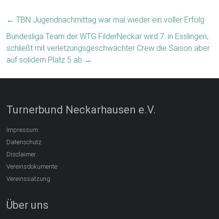
←
TBN Jugendnachmittag war mal wieder ein voller Erfolg
Bundesliga Team der WTG FilderNeckar wird 7. in Esslingen,
schließt mit verletzungsgeschwächter Crew die Saison aber
auf solidem Platz 5 ab
→
Turnerbund Neckarhausen e.V.
Impressum
Datenschutz
Disclaimer
Vereinsdokumente
Vereinssatzung
Über uns