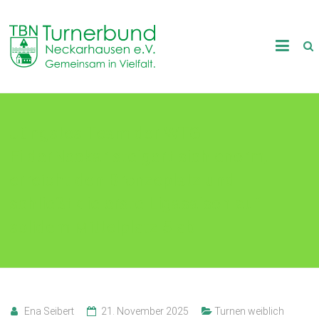
Skip
to
TB
content
Neckarhausen
e.V.
Jüngstes Team der WTG
1898
FilderNeckar steigert sich enorm,
Gemeinsam
in
erreicht den Bronzeplatz und
Vielfalt.
schließt die erste Ligasaison auf
solidem Mittelplatz 5 ab
Ena Seibert
21. November 2025
Turnen weiblich