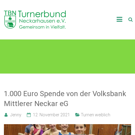
Skip
to
TB
content
Neckarhausen
e.V.
Kunstturnen
1898
Gemeinsam
in
Vielfalt.
1.000 Euro Spende von der Volksbank
Mittlerer Neckar eG
Jenny
12. November 2021
Turnen weiblich