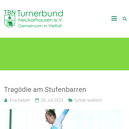
Skip
to
TB
content
Neckarhausen
e.V.
Neckartenzlingen
1898
Gemeinsam
in
Vielfalt.
Tragödie am Stufenbarren
Ena Seibert
20. Juli 2023
Turnen weiblich