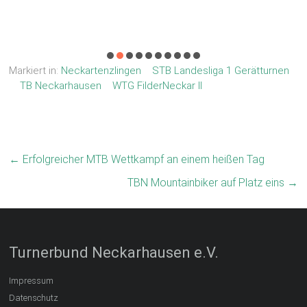
Markiert in:
Neckartenzlingen
STB Landesliga 1 Gerätturnen
TB Neckarhausen
WTG FilderNeckar II
←
Erfolgreicher MTB Wettkampf an einem heißen Tag
TBN Mountainbiker auf Platz eins
→
Turnerbund Neckarhausen e.V.
Impressum
Datenschutz