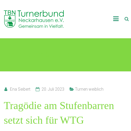
Skip
to
TB
content
Neckarhausen
e.V.
Tragödie am Stufenbarren
1898
Gemeinsam
in
Vielfalt.
Ena Seibert
20. Juli 2023
Turnen weiblich
Tragödie am Stufenbarren
setzt sich für WTG