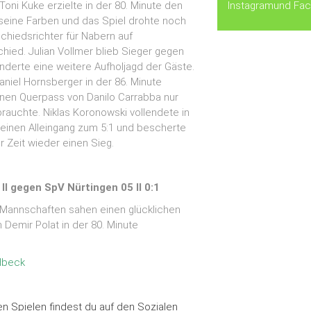
 Toni Kuke erzielte in der 80. Minute den
Instagram
und
Fa
 seine Farben und das Spiel drohte noch
Schiedsrichter für Nabern auf
hied. Julian Vollmer blieb Sieger gegen
nderte eine weitere Aufholjagd der Gäste.
niel Hornsberger in der 86. Minute
einen Querpass von Danilo Carrabba nur
rauchte. Niklas Koronowski vollendete in
seinen Alleingang zum 5:1 und bescherte
 Zeit wieder einen Sieg.
I gegen SpV Nürtingen 05 II 0:1
 Mannschaften sahen einen glücklichen
 Demir Polat in der 80. Minute
dbeck
 den Spielen findest du auf den Sozialen