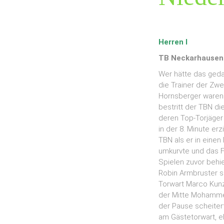
Herren I
TB Neckarhausen 
Wer hätte das geda
die Trainer der Zwe
Hornsberger waren
bestritt der TBN di
deren Top-Torjäger
in der 8. Minute er
TBN als er in einen
umkurvte und das Fü
Spielen zuvor behie
Robin Armbruster s
Torwart Marco Kunz
der Mitte Mohammed
der Pause scheiter
am Gästetorwart, e