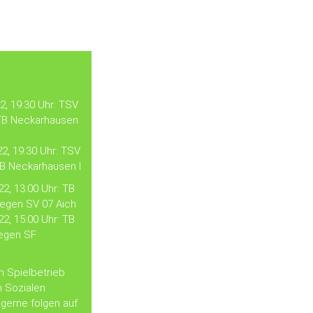
2, 19:30 Uhr: TSV
 TB Neckarhausen
22, 19:30 Uhr: TSV
TB Neckarhausen I
22, 13:00 Uhr: TB
gegen SV 07 Aich
22, 15:00 Uhr: TB
egen SF
m Spielbetrieb
n Sozialen
gerne folgen auf