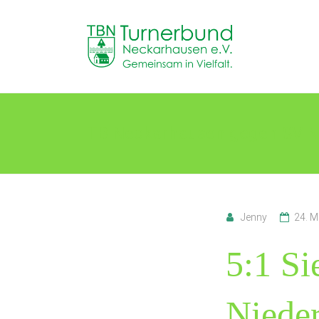
Skip
to
TB
content
Neckarhausen
e.V.
1898
TB Neckarhausen gegen SV N
Gemeinsam
in
Vielfalt.
Jenny
24. M
5:1 Si
Niede