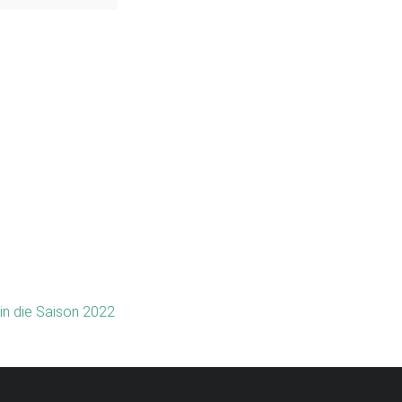
 TBN das...
V
f
iterlesen
k
in die Saison 2022