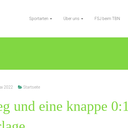
Sportarten
Über uns
FSJ beim TBN
abern 5:1
ai 2022
Startseite
eg und eine knappe 0:
rlage