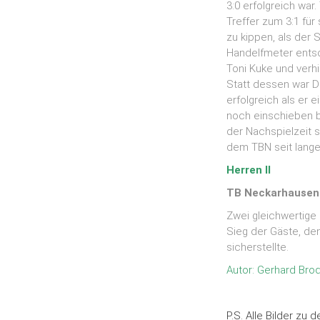
3:0 erfolgreich war.
Treffer zum 3:1 für
zu kippen, als der 
Handelfmeter entsc
Toni Kuke und verhi
Statt dessen war Da
erfolgreich als er 
noch einschieben b
der Nachspielzeit 
dem TBN seit langer
Herren II
TB Neckarhausen I
Zwei gleichwertige
Sieg der Gäste, den
sicherstellte.
Autor: Gerhard Bro
P.S. Alle Bilder zu