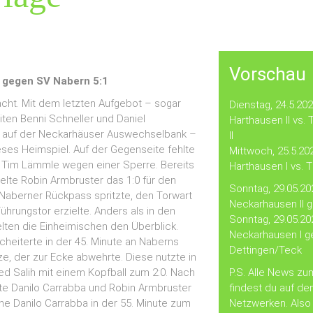
Vorschau
gegen SV Nabern 5:1
cht. Mit dem letzten Aufgebot – sogar
Dienstag, 24.5.202
iten Benni Schneller und Daniel
Harthausen II vs.
 auf der Neckarhäuser Auswechselbank –
II
eses Heimspiel. Auf der Gegenseite fehlte
Mittwoch, 25.5.20
 Tim Lämmle wegen einer Sperre. Bereits
Harthausen I vs. 
zielte Robin Armbruster das 1:0 für den
Sonntag, 29.05.20
 Naberner Rückpass spritzte, den Torwart
Neckarhausen II 
hrungstor erzielte. Anders als in den
Sonntag, 29.05.20
lten die Einheimischen den Überblick.
Neckarhausen I g
cheiterte in der 45. Minute an Naberns
Dettingen/Teck
e, der zur Ecke abwehrte. Diese nutzte in
 Salih mit einem Kopfball zum 2:0. Nach
P.S. Alle News zu
te Danilo Carrabba und Robin Armbruster
findest du auf de
he Danilo Carrabba in der 55. Minute zum
Netzwerken. Also 