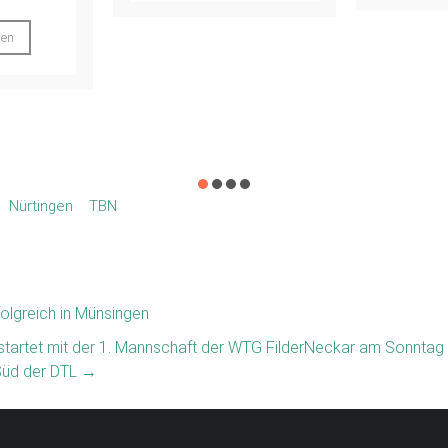
der
We
Nürtingen
TBN
lgreich in Münsingen
tartet mit der 1. Mannschaft der WTG FilderNeckar am Sonntag 
 Süd der DTL
→