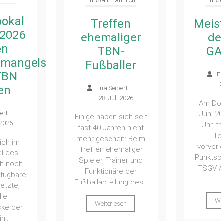
nnlich
Fußball männlich
Fußb
en
Meisterschaft
iger
der SGM
Fu
-
GANR D1
müs
ler
Abs
Ena Seibert
–
Gan
3. Juli 2026
ert
–
Kre
 2026
Am Donnerstag, 11.
an
Juni 2026 um 18:15
sich seit
Uhr, trat unser D1-
en nicht
E
Team zum
n: Beim
vorverlegten letzten
maliger
Punktspiel gegen den
Na
iner und
TSGV Albershausen
entt
e der
in...
Saison
ng des...
auch no
Weiterlesen
gegründ
sen
C abge