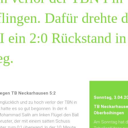
ingen. Dafür drehte d
 ein 2:0 Rückstand in
eg.
egen TB Neckarhausen 5:2
Sonntag, 3.04.2
unglücklich und zu hoch verlor der TBN in
TB Neckarhause
hatte es so gut begonnen. In der 4.
Oberboihingen
ohammad Salih am linken Flügel den Ball
ruster, der mit einem satten Schuss
Am Sonntag hat 
ter zum 0:1 überwand. In der 10. Minute