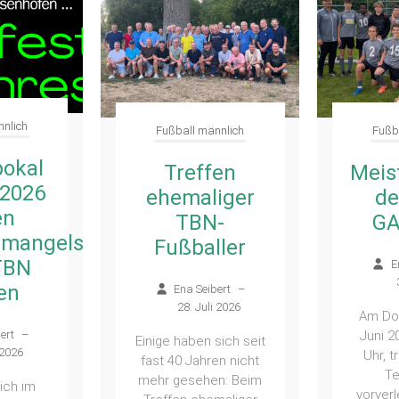
nnlich
Fußball männlich
Fußb
en
Meisterschaft
iger
der SGM
Fu
-
GANR D1
müs
ler
Abs
Ena Seibert
–
Gan
3. Juli 2026
ert
–
Kre
 2026
Am Donnerstag, 11.
an
Juni 2026 um 18:15
sich seit
Uhr, trat unser D1-
en nicht
E
Team zum
n: Beim
vorverlegten letzten