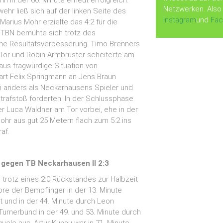
n in der 60. Minute erneut erfolgreich.
Netzwerken. Also 
hr ließ sich auf der linken Seite des
Instagram
und
Fa
arius Mohr erzielte das 4:2 für die
 TBN bemühte sich trotz des
ne Resultatsverbesserung. Timo Brenners
Tor und Robin Armbruster scheiterte am
aus fragwürdige Situation von
rt Felix Springmann an Jens Braun
ri anders als Neckarhausens Spieler und
trafstoß forderten. In der Schlussphase
 Luca Waldner am Tor vorbei, ehe in der
ohr aus gut 25 Metern flach zum 5:2 ins
af.
 gegen TB Neckarhausen II 2:3
h trotz eines 2:0 Rückstandes zur Halbzeit
ore der Bempflinger in der 13. Minute
t und in der 44. Minute durch Leon
Turnerbund in der 49. und 53. Minute durch