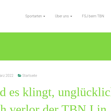
Sportarten
Über uns
FSJ beim TBN
m TV Bempflingen
ärz 2022
Startseite
d es klingt, unglückli
h verlor der TBN I in