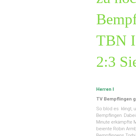
Bempfl
TBN II
2:3 Si
Herren I
TV Bempflingen g
So blöd es klingt, 
Bempflingen. Dabei 
Minute erkämpfte M
beiente Robin Armb
Bempflingens Torhü