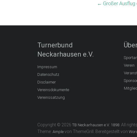
←
Großer Ausflug 
Turnerbund
Über
Neckarhausen e.V.
Sportar
Verein
Impressum
Verans
Datenschutz
Sponso
Disclaimer
Mitglie
Vereinsdokumente
Vereinssatzung
Copyright © 2026
. All righ
TB Neckarhausen e.V. 1898
Theme:
von ThemeGrill. Bereitgestellt von
Ample
Wor