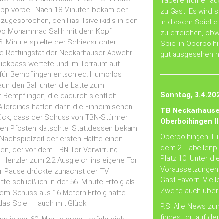
Tabellenführer a
pp vorbei. Nach 18 Minuten bekam der
zu Gast. Es wird 
zugesprochen, den Ilias Tsivelikidis in den
in diesem Spiel 
, wo Mohammad Salih mit dem Kopf
zu erreichen, ob
26. Minute spielte der Schiedsrichter
Spiel in Oberboih
ine Rettungstat der Neckarhäuser Abwehr
gut ausgesehen h
Rückpass wertete und im Torraum auf
ß für Bempflingen entschied. Humorlos
un den Ball unter die Latte zum
Sonntag, 3.4.202
r Bempflingen, die dadurch sichtlich
Allerdings hatten dann die Einheimischen
TB Neckarhause
Glück, dass der Schuss von TBN-Stürmer
Oberboihingen II
 den Pfosten klatschte. Stattdessen bekam
Oberboihingen II l
Nachspielzeit der ersten Hälfte einen
dem 2. Tabellenpl
en, der vor dem TBN-Tor Verwirrung
Platz 10. Unter d
 Henzler zum 2:2 Ausgleich ins eigene Tor
Voraussetzungen i
r Pause drückte zunächst der TV
Gast Favorit. Viell
te schließlich in der 56. Minute Erfolg als
Zweite auch über
nem Schuss aus 16 Metern Erfolg hatte.
das Spiel – auch mit Glück –
P.S. Alle News zu
findest du auf de