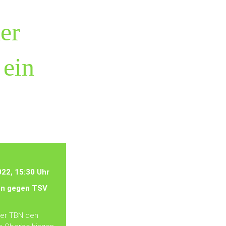
er
 ein
022, 15:30 Uhr
n gegen TSV
der TBN den