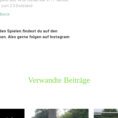
uele aus. Artur Kunau war in 71. Minute
 zum 2:3 Endstand.
dbeck
u den Spielen findest du auf den
en. Also gerne folgen auf
Instagram
Verwandte Beiträge