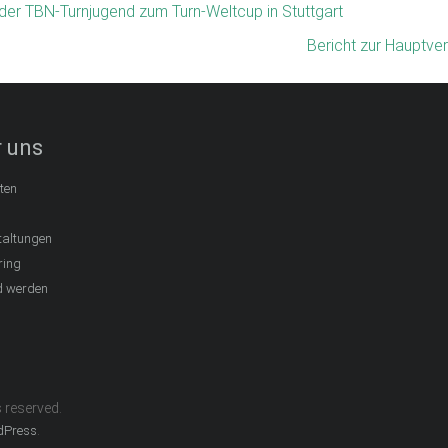
der TBN-Turnjugend zum Turn-Weltcup in Stuttgart
Bericht zur Hauptv
 uns
ten
taltungen
ring
d werden
ts reserved.
.
dPress