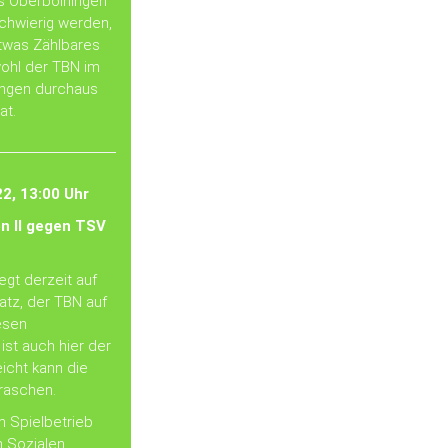
us Oberboihingen
schwierig werden,
etwas Zählbares
wohl der TBN im
ingen durchaus
at.
2, 13:00 Uhr
n II gegen TSV
iegt derzeit auf
atz, der TBN auf
iesen
st auch hier der
eicht kann die
raschen.
m Spielbetrieb
n Sozialen