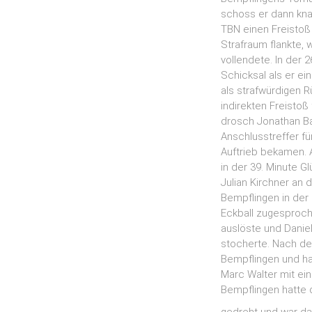
schoss er dann kna
TBN einen Freistoß 
Strafraum flankte
vollendete. In der 
Schicksal als er e
als strafwürdigen 
indirekten Freisto
drosch Jonathan Ba
Anschlusstreffer fü
Auftrieb bekamen. 
in der 39. Minute 
Julian Kirchner an
Bempflingen in der 
Eckball zugesproch
auslöste und Daniel
stocherte. Nach de
Bempflingen und hat
Marc Walter mit ei
Bempflingen hatte 