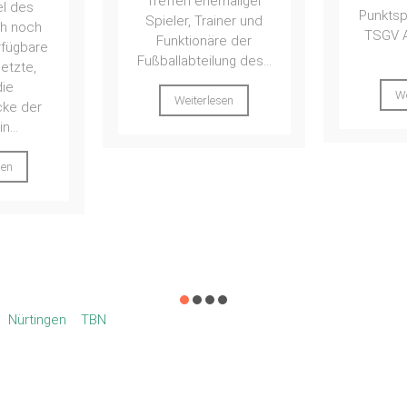
maliger
Punktspiel gegen den
Na
iner und
TSGV Albershausen
entt
e der
in...
Saison
ng des...
auch no
Weiterlesen
gegründ
sen
C abge
der
We
Nürtingen
TBN