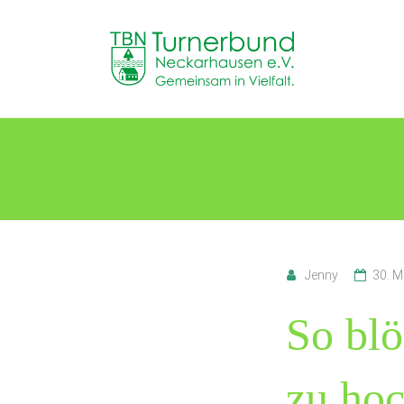
Skip
to
TB
content
Neckarhausen
e.V.
1898
Doppelspieltag auswärts bei
Gemeinsam
in
Vielfalt.
Jenny
30. M
So blö
zu hoc