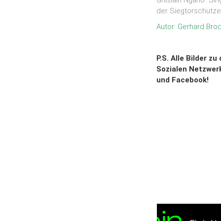
Ghislain Ngano Sing
der Siegtorschütze
Autor: Gerhard Bro
P.S. Alle Bilder z
Sozialen Netzwerk
und
Facebook!