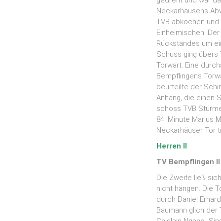
gedreht und war dan
Neckarhausens Abwe
TVB abkochen und M
Einheimischen. Der
Rückstandes um ei
Schuss ging übers 
Torwart. Eine durch
Bempflingens Torwa
beurteilte der Schi
Anhang, die einen S
schoss TVB Stürmer
84. Minute Marius M
Neckarhäuser Tor tr
Herren II
TV Bempflingen II
Die Zweite ließ sic
nicht hängen. Die T
durch Daniel Erhard
Baumann glich der 