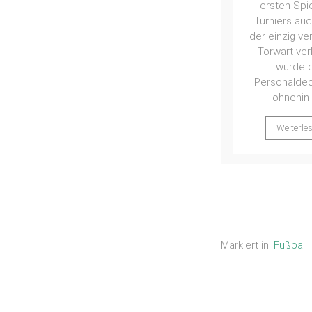
Treffen ehe
ersten Spiel des
Spieler, Tra
Turniers auch noch
Funktionär
der einzig verfügbare
Fußballabteilu
Torwart verletzte,
wurde die
Weiterle
Personaldecke der
ohnehin in...
Weiterlesen
Markiert in:
Fußball