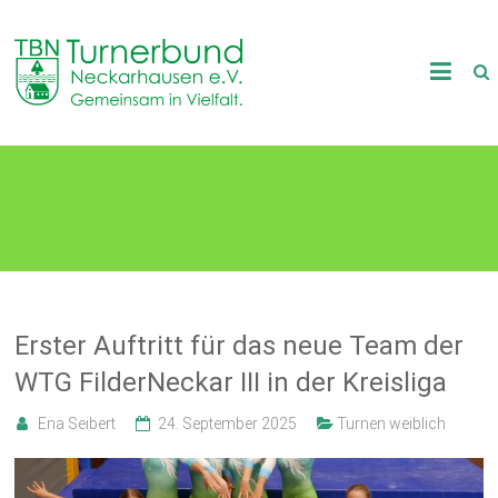
Skip
to
TB
content
Neckarhausen
e.V.
STB-Ligasaison 2025
1898
Gemeinsam
in
Vielfalt.
Erster Auftritt für das neue Team der
WTG FilderNeckar III in der Kreisliga
Ena Seibert
24. September 2025
Turnen weiblich