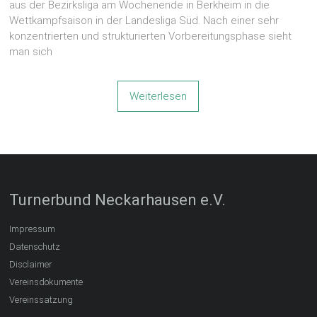
aus der Bezirksliga am Wochenende in Berkheim in die
Wettkampfsaison in der Landesliga Süd. Nach einer sehr
konzentrierten und strukturierten Vorbereitungsphase sieht
man sich
Weiterlesen
Turnerbund Neckarhausen e.V.
Impressum
Datenschutz
Disclaimer
Vereinsdokumente
Vereinssatzung