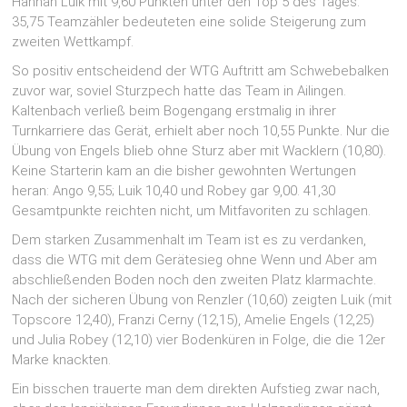
Hannah Luik mit 9,60 Punkten unter den Top 5 des Tages.
35,75 Teamzähler bedeuteten eine solide Steigerung zum
zweiten Wettkampf.
So positiv entscheidend der WTG Auftritt am Schwebebalken
zuvor war, soviel Sturzpech hatte das Team in Ailingen.
Kaltenbach verließ beim Bogengang erstmalig in ihrer
Turnkarriere das Gerät, erhielt aber noch 10,55 Punkte. Nur die
Übung von Engels blieb ohne Sturz aber mit Wacklern (10,80).
Keine Starterin kam an die bisher gewohnten Wertungen
heran: Ango 9,55; Luik 10,40 und Robey gar 9,00. 41,30
Gesamtpunkte reichten nicht, um Mitfavoriten zu schlagen.
Dem starken Zusammenhalt im Team ist es zu verdanken,
dass die WTG mit dem Gerätesieg ohne Wenn und Aber am
abschließenden Boden noch den zweiten Platz klarmachte.
Nach der sicheren Übung von Renzler (10,60) zeigten Luik (mit
Topscore 12,40), Franzi Cerny (12,15), Amelie Engels (12,25)
und Julia Robey (12,10) vier Bodenküren in Folge, die die 12er
Marke knackten.
Ein bisschen trauerte man dem direkten Aufstieg zwar nach,