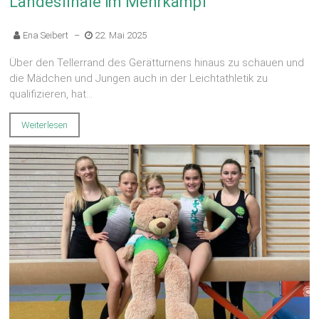
Landesfinale im Mehrkampf
Ena Seibert
–
22. Mai 2025
Über den Tellerrand des Gerätturnens hinaus zu schauen und
die Mädchen und Jungen auch in der Leichtathletik zu
qualifizieren, hat...
Weiterlesen