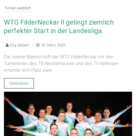
Turnen weiblich
WTG FilderNeckar II gelingt ziemlich
perfekter Start in der Landesliga
Ena Seibert
–
18. März 2025
Die zweite Mannschaft der WTG FilderNeckar mit den
Turnerinnen des TB Neckarhausen und des TV Nellingen
erturnte sich Platz zwei...
Weiterlesen