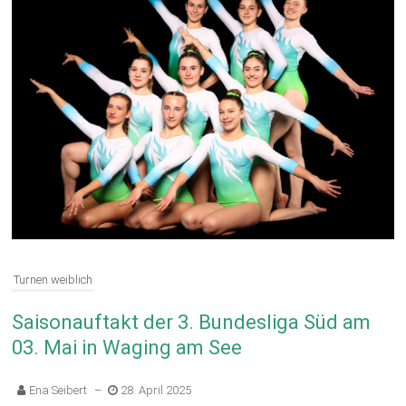
Turnen weiblich
Saisonauftakt der 3. Bundesliga Süd am
03. Mai in Waging am See
Ena Seibert
–
28. April 2025