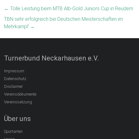
←
Tolle Leistung beim MTB Alb-Gold Juniors Cup in Reudern
TBN sehr erfolgreich bei Deutschen Meisterschaften im
Mehrkampf
→
Turnerbund Neckarhausen e.V.
Impressum
Datenschutz
Disclaimer
Vereinsdokumente
Vereinssatzung
Über uns
Sportarten