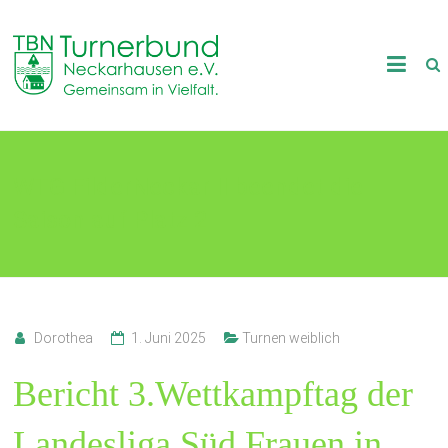
Skip
to
TB
content
Neckarhausen
e.V.
WTG FilderNeckar II beendet die
1898
Saison auf Platz 2
Gemeinsam
in
Vielfalt.
Dorothea
1. Juni 2025
Turnen weiblich
Bericht 3.Wettkampftag der
Landesliga Süd Frauen in