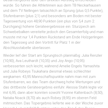
würde. So fuhren die Athletinnen aus dem TB Neckarhausen
und dem TV Nellingen tatsächlich an Sprung (plus 0,5 Punkte),
Stufenbarren (plus 2,1) und besonders am Boden mit bester
Tageswertung von 48,90 Punkten (ein plus von 5,4 zum 2.
Durchgang) höhere Geräteergebnisse ein. Sturzpech am
Schwebebalken vereitelte jedoch den Gesamterfolg und man
musste mit nur 1,4 Punkten Rückstand am Ende Holzgerlingen
den Tagessieg und den Vortritt für Platz 1 in der
Abschlusstabelle überlassen.
Wieder lief der Start am Sprungtisch planmäßig: Julia Renzler
(10,90), Ava Leuthardt (10,35) und Joy Ango (10,95)
verbesserten sich leicht, während Amelie Engels Yamashita
und Julia Robeys Tsukahara diesmal etwas schlechter
wegkamen. 43,95 Mannschaftspunkte nahm man mit zum
Stufenbarren, wo das Team durchweg hohe Wertungen und
das drittbeste Geräteergebnis einfuhr. Alessia Stahli legte vor
mit 6,95, dann aber konnten sowohl Yvonne Kaltenbach (8,50),
Natalia Noack (8,70) als auch Robey (8,95) im oberen Feld
mitmischen. Das Topergebnis lieferte wie in der Woche zuvor