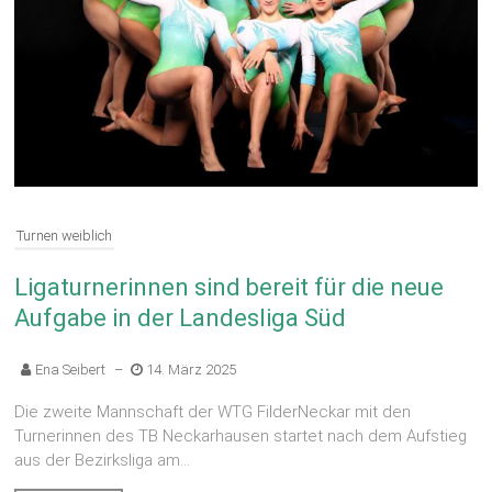
Turnen weiblich
Ligaturnerinnen sind bereit für die neue
Aufgabe in der Landesliga Süd
Ena Seibert
–
14. März 2025
Die zweite Mannschaft der WTG FilderNeckar mit den
Turnerinnen des TB Neckarhausen startet nach dem Aufstieg
aus der Bezirksliga am...