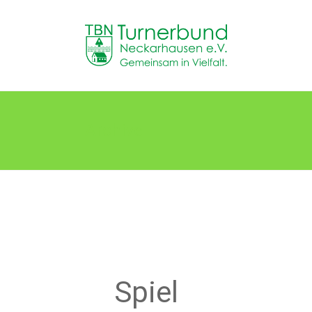
Skip
to
TB
content
Neckarhausen
e.V.
1898
Archive
Gemeinsam
in
Vielfalt.
Spiel