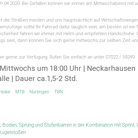
1.04.2020. Bei Gefallen können sie immer am Mittwochabend mit 
st die Straßen meiden und uns hauptsächlich auf Wirtschaftswegen
emzufolge sollte Ihr Fahrrad dafür tauglich sein, am besten ist ein 
Sicherheit fahren wir immer mit Helm und empfehlen Handschuhe. 
egs sein, dann können Sie sich gerne mittwochs zur selben Zeit u
ir gerne zur Verfügung: Rufen Sie einfach an unter 07022 / 59249.
 Mittwochs um 18:00 Uhr | Neckarhausen 
le | Dauer ca.1,5-2 Std.
nbike
MTB
Nürtingen
TBN
Boden, Sprung und Stufenbarren in der Kombination mit Sprint, 
 Kugelstoßen