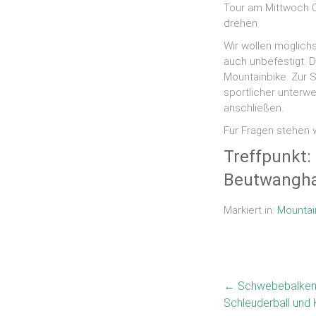
Tour am Mittwoch 0
drehen.
Wir wollen möglich
auch unbefestigt. D
Mountainbike. Zur 
sportlicher unterw
anschließen.
Für Fragen stehen w
Treffpunkt:
Beutwanghal
Markiert in:
Mountai
←
Schwebebalken, 
Schleuderball und