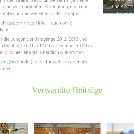
inmauerstraße. Geschult werden allgemeine
und Konta
dinative Fähigkeiten, Kraftaufbau, nach und
mente und das Verhalten in der Gruppe.
Trainern
Bereich
T
schnuppern in der Halle – auch ohne
oder
Turne
ich!
freuen 
n die Jungen der Jahrgänge 2012, 2013 und
 Montag 17.00 bis 19.00 und Freitag 16.00 bis
er sind hier ebenfalls herzlich willkommen.
.jens@arcor.de
(Leiter Turnschule) oder über
telle
.
Verwandte Beiträge