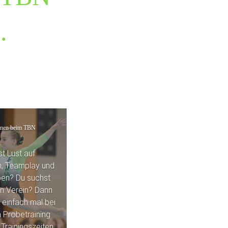
.
rnen beim TBN
t Lust auf
n, Teamplay und
ben? Du suchst
n Verein? Dann
einfach mal bei
n Probetraining
e Trainingszeiten