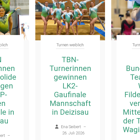
blich
Turnen weiblich
Turn
-
Das
nnen
Bundesliga-
Fild
nen
Team der
II bl
-
WTG
Verb
ale
FilderNeckar
–
haft
verteidigt
Hitz
isau
Mittelfeldplatz
des
der Tabelle in
Wet
ert
–
Waging/Bayern
unve
 2026