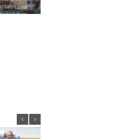
ktdaten zu den
 findest du im
urnen weiblich
n männlich
. Wir
uns auf dich!
‹
›