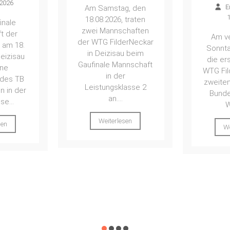
Ena Seibert
–
g, den
Aufs
14. Juli 2026
 traten
z
chaften
Am vergangenen
Ob
erNeckar
Sonntag, 12.07., trat
u beim
die erste Riege der
nnschaft
E
WTG FilderNeckar zur
1
r
zweiten Runde der 3.
asse 2
Bundesliga Süd in
Die Hit
Waging...
bes
zweit
sen
Weiterlesen
WTG Fil
den Tu
TB N
unv
Qual
We