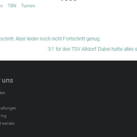
en
TBN
Turnen
tschritt. Aber leider noch nicht Fortschritt genug.
3:1 für den TSV Altdorf. Dabei hatte alle
 uns
ten
taltungen
ring
d werden