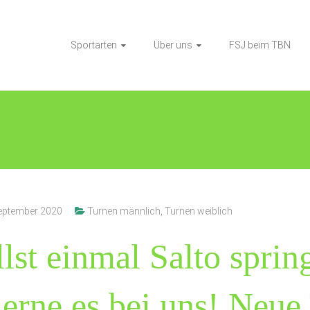
Sportarten
Über uns
FSJ beim TBN
er starten wir mit den „TURNKÜKEN“ in d
eptember 2020
Turnen männlich
,
Turnen weiblich
lst einmal Salto sprin
lerne es bei uns! Neu