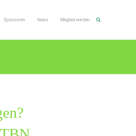
Sponsoren
News
Mitglied werden
er Turn-Talentschule
gen?
e TBN