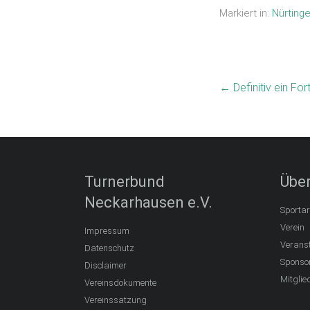
Markiert in:
Nürting
←
Definitiv ein For
Turnerbund
Über
Neckarhausen e.V.
Sportar
Verein
Impressum
Verans
Datenschutz
Sponso
Disclaimer
Mitglie
Vereinsdokumente
Vereinssatzung