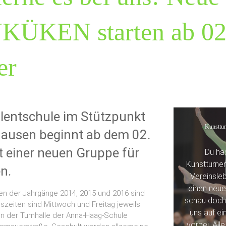
ÜKEN starten ab 02
er
alentschule im Stützpunkt
Kunsttu
ausen beginnt ab dem 02.
t einer neuen Gruppe für
Du has
Kunstturne
n.
Vereinsle
einen neue
n der Jahrgänge 2014, 2015 und 2016 sind
schau doch 
gszeiten sind Mittwoch und Freitag jeweils
uns auf ei
 in der Turnhalle der Anna-Haag-Schule
vorbei. All