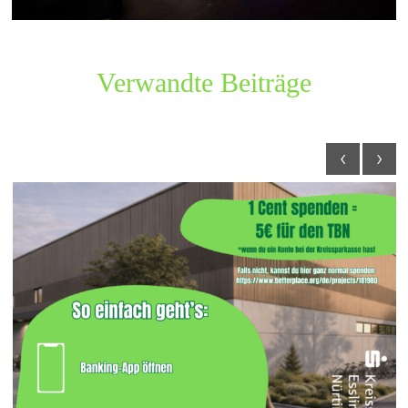
Verwandte Beiträge
‹
›