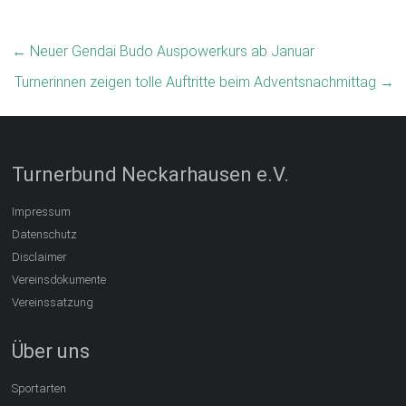
←
Neuer Gendai Budo Auspowerkurs ab Januar
Turnerinnen zeigen tolle Auftritte beim Adventsnachmittag
→
Turnerbund Neckarhausen e.V.
Impressum
Datenschutz
Disclaimer
Vereinsdokumente
Vereinssatzung
Über uns
Sportarten