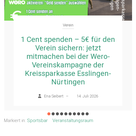
Startseite
Verein
TBN Vereinssportfest am
Sonntag, 28.6. findet statt –
gestrafft und mit Abkühlung
Ena Seibert
–
26. Juni 2026
Markiert in:
Sportsbar
Veranstaltungsraum