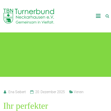
Skip
to
TB
content
Neckarhausen
e.V.
TBN Sportsbar ist perfekter
1898
Veranstaltungsraum – jetzt auch
Gemeinsam
in
mit neuem Boden
Vielfalt.
Ena Seibert
20. Dezember 2025
Verein
Ihr perfekter