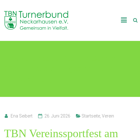
Skip
to
TB
content
Neckarhausen
e.V.
TBN Vereinssportfest am Sonntag,
1898
28.6. findet statt – gestrafft und
Gemeinsam
in
mit Abkühlung
Vielfalt.
Ena Seibert
26. Juni 2026
Startseite
,
Verein
TBN Vereinssportfest am