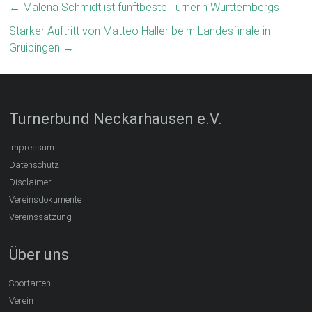
←
Malena Schmidt ist fünftbeste Turnerin Württembergs
Starker Auftritt von Matteo Haller beim Landesfinale in
Gruibingen
→
Turnerbund Neckarhausen e.V.
Impressum
Datenschutz
Disclaimer
Vereinsdokumente
Vereinssatzung
Über uns
Sportarten
Verein