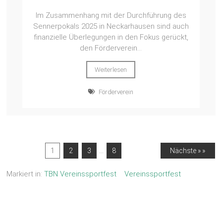
Im Zusammenhang mit der Durchführung des
Sennerpokals 2025 in Neckarhausen sind auch
finanzielle Überlegungen in den Fokus gerückt,
den Förderverein...
Weiterlesen
Förderverein
…
1
2
3
8
Nächste » »
Markiert in:
TBN Vereinssportfest
Vereinssportfest