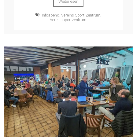
Weiterlesen
Infoabend
,
Vereins-Sport-Zentrum
,
Vereinssportzentrum