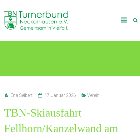
Skip
to
TB
content
Neckarhausen
e.V.
Gelungene TBN-Skiausfahrt
1898
Gemeinsam
in
Vielfalt.
Ena Seibert
17. Januar 2026
Verein
TBN-Skiausfahrt
Fellhorn/Kanzelwand am