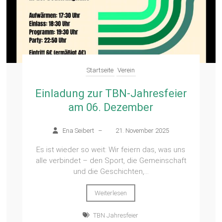
Startseite
Verein
Einladung zur TBN-Jahresfeier
am 06. Dezember
Ena Seibert
–
21. November 2025
Es ist wieder so weit: Wir feiern das, was uns
alle verbindet – den Sport, die Gemeinschaft
und die Geschichten,...
Weiterlesen
TBN Jahresfeier