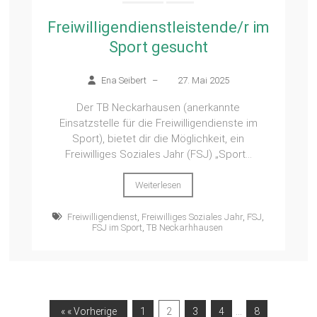
Freiwilligendienstleistende/r im
Sport gesucht
Ena Seibert
–
27. Mai 2025
Der TB Neckarhausen (anerkannte
Einsatzstelle für die Freiwilligendienste im
Sport), bietet dir die Möglichkeit, ein
Freiwilliges Soziales Jahr (FSJ) „Sport...
Weiterlesen
Freiwilligendienst
,
Freiwilliges Soziales Jahr
,
FSJ
,
FSJ im Sport
,
TB Neckarhhausen
…
« « Vorherige
1
2
3
4
8