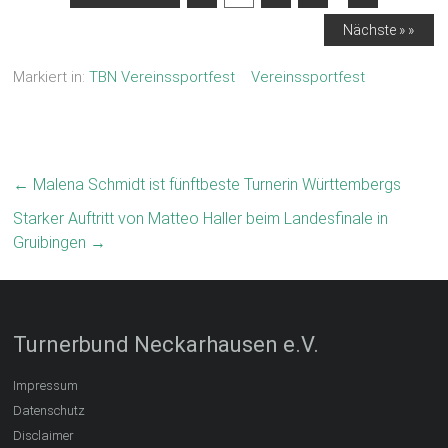
Nächste » »
Markiert in:
TBN Vereinssportfest
Vereinssportfest
←
Malena Schmidt ist fünftbeste Turnerin Württembergs
Starker Auftritt von Matteo Haller beim Landesfinale in
Gruibingen
→
Turnerbund Neckarhausen e.V.
Impressum
Datenschutz
Disclaimer