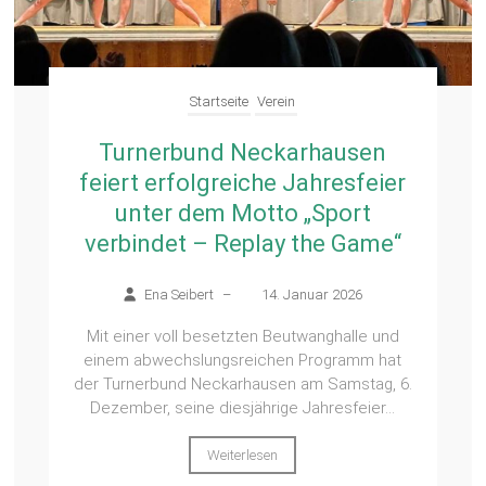
Startseite
Verein
Turnerbund Neckarhausen
feiert erfolgreiche Jahresfeier
unter dem Motto „Sport
verbindet – Replay the Game“
Ena Seibert
–
14. Januar 2026
Mit einer voll besetzten Beutwanghalle und
einem abwechslungsreichen Programm hat
der Turnerbund Neckarhausen am Samstag, 6.
Dezember, seine diesjährige Jahresfeier...
Weiterlesen