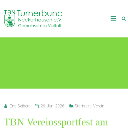
Skip
to
TB
content
Neckarhausen
e.V.
TBN Vereinssportfest am Sonntag,
1898
28.6. findet statt – gestrafft und
Gemeinsam
in
mit Abkühlung
Vielfalt.
Ena Seibert
26. Juni 2026
Startseite
,
Verein
TBN Vereinssportfest am