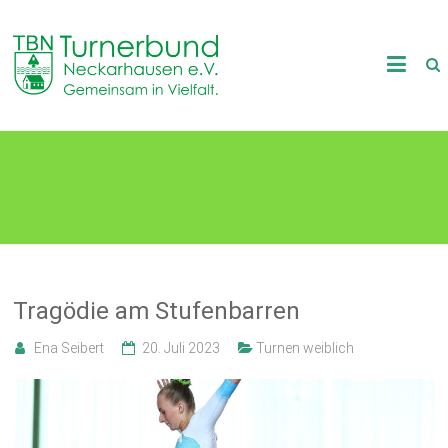
Skip
to
TB
content
Neckarhausen
e.V.
STB Landesliga 1 Gerätturnen
1898
Gemeinsam
in
Vielfalt.
Tragödie am Stufenbarren
Ena Seibert
20. Juli 2023
Turnen weiblich