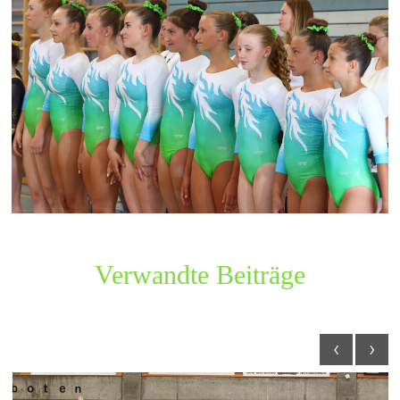
Verwandte Beiträge
‹
›