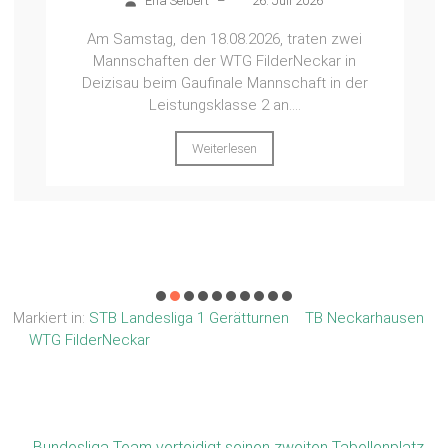
Ena Seibert
–
26. Juli 2026
Am Samstag, den 18.08.2026, traten zwei
Mannschaften der WTG FilderNeckar in
Deizisau beim Gaufinale Mannschaft in der
Leistungsklasse 2 an....
Weiterlesen
Markiert in:
STB Landesliga 1 Gerätturnen
TB Neckarhausen
WTG FilderNeckar
←
Bundesliga Team verteidigt seinen zweiten Tabellenplatz