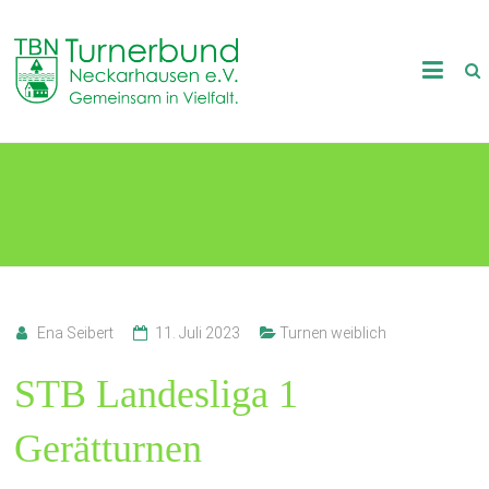
Skip
to
TB
content
Neckarhausen
e.V.
Am Barren vom Pech verfolgt
1898
Gemeinsam
in
Vielfalt.
Ena Seibert
11. Juli 2023
Turnen weiblich
STB Landesliga 1
Gerätturnen