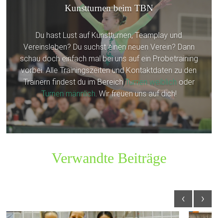
Kunstturnen beim TBN
Du hast Lust auf Kunstturnen, Teamplay und
Vereinsleben? Du suchst einen neuen Verein? Dann
schau doch einfach mal bei uns auf ein Probetraining
vorbei. Alle Trainingszeiten und Kontaktdaten zu den
Trainern findest du im Bereich
Turnen weiblich
oder
Turnen männlich
. Wir freuen uns auf dich!
Verwandte Beiträge
‹
›