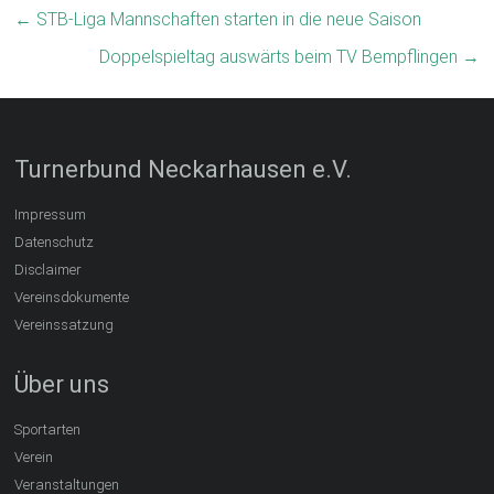
←
STB-Liga Mannschaften starten in die neue Saison
Doppelspieltag auswärts beim TV Bempflingen
→
Turnerbund Neckarhausen e.V.
Impressum
Datenschutz
Disclaimer
Vereinsdokumente
Vereinssatzung
Über uns
Sportarten
Verein
Veranstaltungen