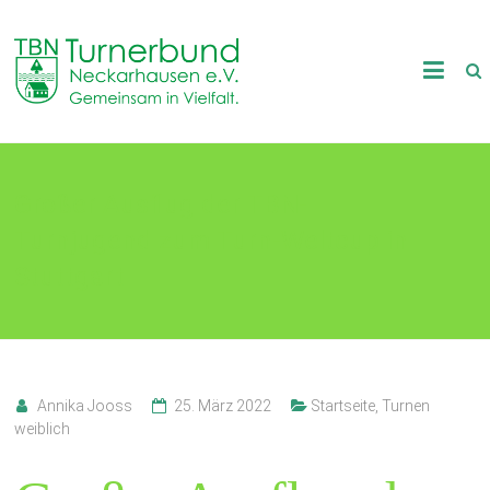
Skip
to
TB
content
Neckarhausen
e.V.
Großer Ausflug der TBN-
1898
Turnjugend zum Turn-Weltcup in
Gemeinsam
in
Stuttgart
Vielfalt.
Annika Jooss
25. März 2022
Startseite
,
Turnen
weiblich