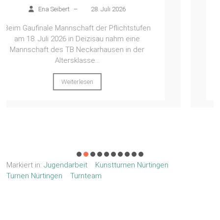
Ena Seibert
–
26. Juli 2026
Am Samstag, den 18.08.2026, traten zwei
Mannschaften der WTG FilderNeckar in
Deizisau beim Gaufinale Mannschaft in der
Leistungsklasse 2 an....
Weiterlesen
Markiert in:
Jugendarbeit
Kunstturnen Nürtingen
Turnen Nürtingen
Turnteam